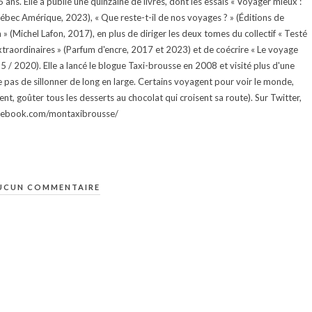
ans. Elle a publié une quinzaine de livres, dont les essais « Voyager mieux :
uébec Amérique, 2023), « Que reste-t-il de nos voyages ? » (Éditions de
 (Michel Lafon, 2017), en plus de diriger les deux tomes du collectif « Testé
traordinaires » (Parfum d'encre, 2017 et 2023) et de coécrire « Le voyage
015 / 2020). Elle a lancé le blogue Taxi-brousse en 2008 et visité plus d'une
e pas de sillonner de long en large. Certains voyagent pour voir le monde,
ment, goûter tous les desserts au chocolat qui croisent sa route). Sur Twitter,
facebook.com/montaxibrousse/
UCUN COMMENTAIRE