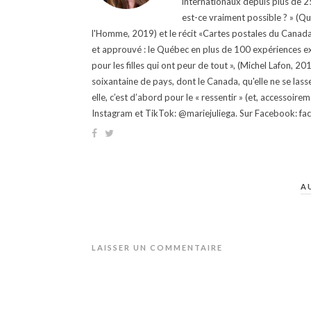
internationaux depuis plus de 25 
est-ce vraiment possible ? » (Q
l'Homme, 2019) et le récit «Cartes postales du Canada »
et approuvé : le Québec en plus de 100 expériences ex
pour les filles qui ont peur de tout », (Michel Lafon, 2
soixantaine de pays, dont le Canada, qu'elle ne se lass
elle, c’est d’abord pour le « ressentir » (et, accessoire
Instagram et TikTok: @mariejuliega. Sur Facebook: 
A
LAISSER UN COMMENTAIRE