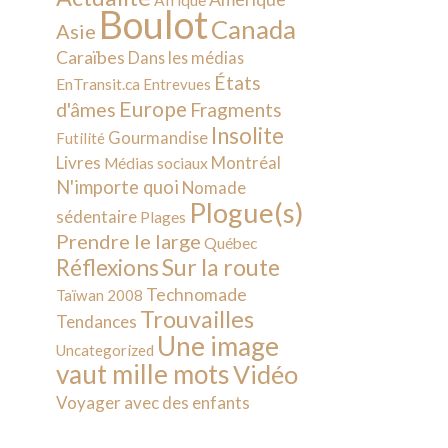
Afrique
Boulot
Canada
Asie
Caraïbes
Dans les médias
États
EnTransit.ca
Entrevues
Europe
d'âmes
Fragments
Insolite
Gourmandise
Futilité
Livres
Montréal
Médias sociaux
N'importe quoi
Nomade
Plogue(s)
sédentaire
Plages
Prendre le large
Québec
Sur la route
Réflexions
Technomade
Taïwan 2008
Trouvailles
Tendances
Une image
Uncategorized
vaut mille mots
Vidéo
Voyager avec des enfants