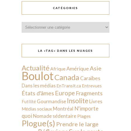
CATÉGORIES
Catégories
LA «TAG» DANS LES NUAGES
Actualité
Asie
Amérique
Afrique
Boulot
Canada
Caraïbes
Dans les médias
EnTransit.ca
Entrevues
Europe
États d'âmes
Fragments
Insolite
Livres
Gourmandise
Futilité
N'importe
Montréal
Médias sociaux
quoi
Nomade sédentaire
Plages
Plogue(s)
Prendre le large