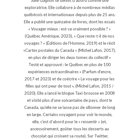
Julie Gagnon se définit d’abord comme une
exploratrice. Elle collabore à de nombreux médias
québécois et internationaux depuis plus de 25 ans.
Elle a publié une quinzaine de livres, dont les essais
« Voyager mieux : est-ce vraiment possible ? »
(Québec Amérique, 2023), « Que reste-t-il de nos
voyages ? » (Éditions de l'Homme, 2019) et le récit
«Cartes postales du Canada » (Michel Lafon, 2017),
en plus de diriger les deux tomes du collectif «
Testé et approuvé : le Québec en plus de 100
expériences extraordinaires » (Parfum d'encre,
2017 et 2023) et de coécrire « Le voyage pour les
filles qui ont peur de tout », (Michel Lafon, 2015 /
2020). Elle a lancé le blogue Taxi-brousse en 2008
et visité plus d'une soixantaine de pays, dont le
Canada, qu'elle ne se lasse pas de sillonner de long
en large. Certains voyagent pour voir le monde,
elle, c’est d’abord pour le « ressentir » (et,
accessoirement, goûter tous les desserts au
chocolat qui croisent sa route). Sur Twitter,