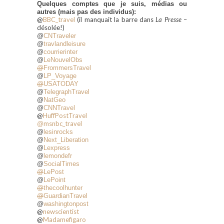
Quelques comptes que je suis, médias ou
autres (mais pas des individus):
@
BBC_travel
(il manquait la barre dans
La Presse
–
désolée!)
@
CNTraveler
@
travlandleisure
@
courrierinter
@
LeNouvelObs
@
FrommersTravel
@
LP_Voyage
@
USATODAY
@
TelegraphTravel
@
NatGeo
@
CNNTravel
@
HuffPostTravel
msnbc_travel
@
@
lesinrocks
@
Next_Liberation
@
Lexpress
@
lemondefr
@
SocialTimes
@
LePost
@
LePoint
@
thecoolhunter
@
GuardianTravel
@
washingtonpost
@
newscientist
@
Madamefigaro