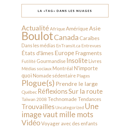
LA «TAG» DANS LES NUAGES
Actualité
Asie
Amérique
Afrique
Boulot
Canada
Caraïbes
Dans les médias
EnTransit.ca
Entrevues
Europe
États d'âmes
Fragments
Insolite
Livres
Gourmandise
Futilité
N'importe
Montréal
Médias sociaux
quoi
Nomade sédentaire
Plages
Plogue(s)
Prendre le large
Sur la route
Réflexions
Québec
Technomade
Tendances
Taïwan 2008
Une
Trouvailles
Uncategorized
image vaut mille mots
Vidéo
Voyager avec des enfants