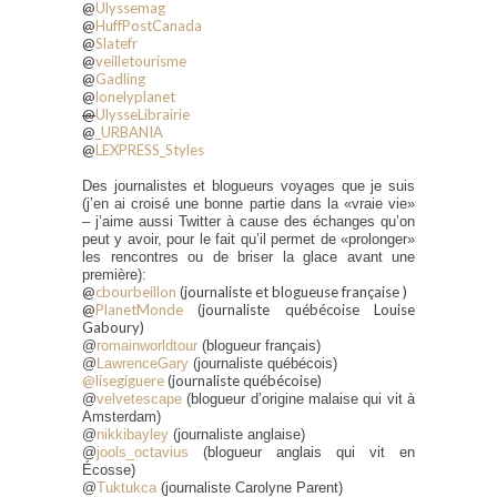
@
Ulyssemag
@
HuffPostCanada
@
Slatefr
@
veilletourisme
@
Gadling
@
lonelyplanet
@
UlysseLibrairie
@
_URBANIA
@
LEXPRESS_Styles
Des journalistes et blogueurs voyages que je suis
(j’en ai croisé une bonne partie dans la «vraie vie»
– j’aime aussi Twitter à cause des échanges qu’on
peut y avoir, pour le fait qu’il permet de «prolonger»
les rencontres ou de briser la glace avant une
première):
@
cbourbeillon
(journaliste et blogueuse française )
@
PlanetMonde
(journaliste québécoise Louise
Gaboury)
@
romainworldtour
(blogueur français)
@
LawrenceGary
(journaliste québécois)
@lisegiguere
(journaliste québécoise)
@
velvetescape
(blogueur d’origine malaise qui vit à
Amsterdam)
@
nikkibayley
(journaliste anglaise)
@
jools_octavius
(blogueur anglais qui vit en
Écosse)
@
Tuktukca
(journaliste Carolyne Parent)