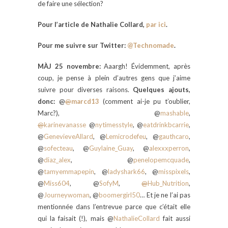
de faire une sélection?
Pour l’article de Nathalie Collard,
par ici
.
Pour me suivre sur Twitter:
@Technomade
.
MÀJ 25 novembre:
Aaargh! Évidemment, après
coup, je pense à plein d’autres gens que j’aime
suivre pour diverses raisons.
Quelques ajouts,
donc:
@
@
marcd13
(comment ai-je pu t’oublier,
Marc?), @
mashable
,
@
karinevanasse
@
nytimesstyle
, @
eatdrinkbcarrie
,
@
GenevieveAllard
, @
Lemicrodefeu
, @
gauthcaro
,
@
sofecteau
, @
Guylaine_Guay
, @
alexxxperron
,
@
diaz_alex
, @
penelopemcquade
,
@
tamyemmapepin
, @
ladyshark66
, @
misspixels
,
@
Miss604
, @
SofyM
,
@
Hub_Nutrition
,
@
Journeywoman
, @
boomergirl50
… Et je ne l’ai pas
mentionnée dans l’entrevue parce que c’était elle
qui la faisait (!), mais @
NathalieCollard
fait aussi