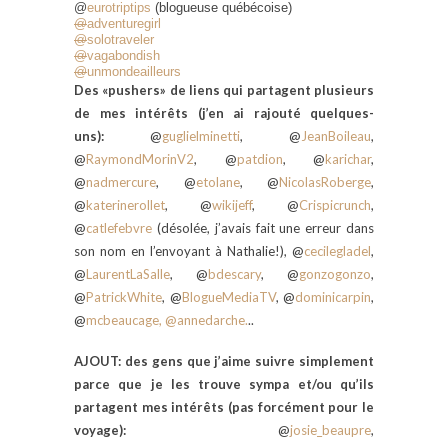
@
eurotriptips
(blogueuse québécoise)
@
adventuregirl
@
solotraveler
@
vagabondish
@
unmondeailleurs
Des «pushers» de liens qui partagent plusieurs
de mes intérêts (j’en ai rajouté quelques-
uns):
@
guglielminetti
, @
JeanBoileau
,
@
RaymondMorinV2
, @
patdion
, @
karichar
,
@
nadmercure
, @
etolane
, @
NicolasRoberge
,
@
katerinerollet
, @
wikijeff
, @
Crispicrunch
,
@
catlefebvre
(désolée, j’avais fait une erreur dans
son nom en l’envoyant à Nathalie!), @
cecilegladel
,
@
LaurentLaSalle
, @
bdescary
, @
gonzogonzo
,
@
PatrickWhite
, @
BlogueMediaTV
, @
dominicarpin
,
@
mcbeaucage, @annedarche.
..
AJOUT: des gens que j’aime suivre simplement
parce que je les trouve sympa et/ou qu’ils
partagent mes intérêts (pas forcément pour le
voyage):
@
josie_beaupre
,