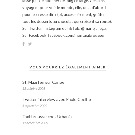
lasse pas de sillonner de long en large. Certains
voyagent pour voir le monde, elle, c’est d’abord
pour le « ressentir » (et, accessoirement, goûter
tous les desserts au chocolat qui croisent sa route).
Sur Twitter, Instagram et TikTok: @mariejuliega.
Sur Facebook: facebook.com/montaxibrousse/
VOUS POURRIEZ ÉGALEMENT AIMER
St. Maarten sur Canoë
15 octobre 2008
Twitter interview avec Paulo Coelho
5 septembre 2009
Taxi-brousse chez Urbania
11 décembre 2009