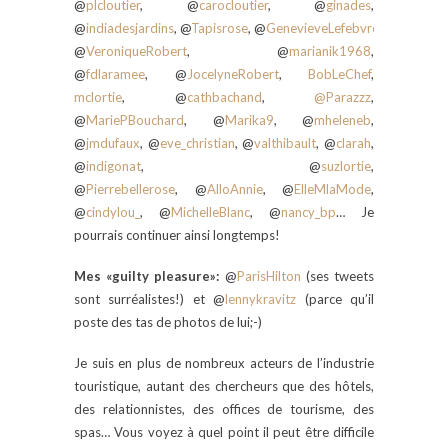
@
plcloutier
, @
carocloutier
, @
ginades
,
@
indiadesjardins
, @
Tapisrose
, @
GenevieveLefebvre
,
@
VeroniqueRobert
, @
marianik1968
,
@
fdlaramee
, @
JocelyneRobert
,
BobLeChef
,
mclortie
, @
cathbachand
,
@Parazzz
,
@
MariePBouchard
, @
Marika9
, @
mheleneb
,
@
jmdufaux
, @
eve_christian
, @
valthibault
, @
clarah
,
@
indigonat
, @
suzlortie
,
@
Pierrebellerose
, @
AlloAnnie
, @
ElleMlaMode
,
@
cindylou_
, @
MichelleBlanc
, @
nancy_bp
… Je
pourrais continuer ainsi longtemps!
Mes «guilty pleasure»:
@
ParisHilton
(ses tweets
sont surréalistes!) et @
lennykravitz
(parce qu’il
poste des tas de photos de lui;-)
Je suis en plus de nombreux acteurs de l’industrie
touristique, autant des chercheurs que des hôtels,
des relationnistes, des offices de tourisme, des
spas… Vous voyez à quel point il peut être difficile