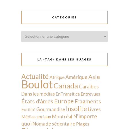
CATÉGORIES
Catégories
LA «TAG» DANS LES NUAGES
Actualité
Asie
Amérique
Afrique
Boulot
Canada
Caraïbes
Dans les médias
EnTransit.ca
Entrevues
Europe
États d'âmes
Fragments
Insolite
Livres
Gourmandise
Futilité
N'importe
Montréal
Médias sociaux
quoi
Nomade sédentaire
Plages