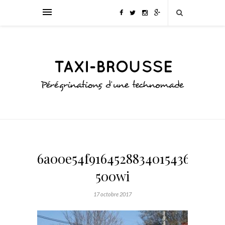
6a00e54f9164528834015436e5803
500wi
17 octobre 2017