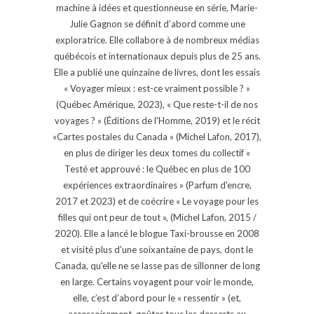
machine à idées et questionneuse en série, Marie-
Julie Gagnon se définit d’abord comme une
exploratrice. Elle collabore à de nombreux médias
québécois et internationaux depuis plus de 25 ans.
Elle a publié une quinzaine de livres, dont les essais
« Voyager mieux : est-ce vraiment possible ? »
(Québec Amérique, 2023), « Que reste-t-il de nos
voyages ? » (Éditions de l'Homme, 2019) et le récit
«Cartes postales du Canada » (Michel Lafon, 2017),
en plus de diriger les deux tomes du collectif «
Testé et approuvé : le Québec en plus de 100
expériences extraordinaires » (Parfum d'encre,
2017 et 2023) et de coécrire « Le voyage pour les
filles qui ont peur de tout », (Michel Lafon, 2015 /
2020). Elle a lancé le blogue Taxi-brousse en 2008
et visité plus d'une soixantaine de pays, dont le
Canada, qu'elle ne se lasse pas de sillonner de long
en large. Certains voyagent pour voir le monde,
elle, c’est d’abord pour le « ressentir » (et,
accessoirement, goûter tous les desserts au