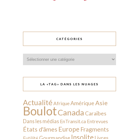
CATÉGORIES
Catégories
LA «TAG» DANS LES NUAGES
Actualité
Asie
Amérique
Afrique
Boulot
Canada
Caraïbes
Dans les médias
EnTransit.ca
Entrevues
Europe
États d'âmes
Fragments
Insolite
Livres
Gourmandise
Futilité