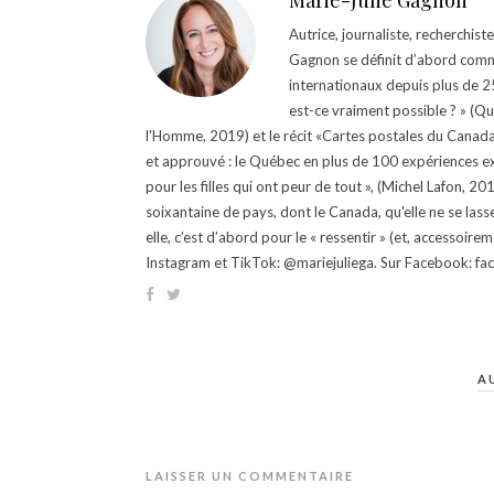
Marie-Julie Gagnon
Autrice, journaliste, recherchis
Gagnon se définit d’abord comm
internationaux depuis plus de 25 
est-ce vraiment possible ? » (Q
l'Homme, 2019) et le récit «Cartes postales du Canada »
et approuvé : le Québec en plus de 100 expériences ex
pour les filles qui ont peur de tout », (Michel Lafon, 2
soixantaine de pays, dont le Canada, qu'elle ne se lass
elle, c’est d’abord pour le « ressentir » (et, accessoire
Instagram et TikTok: @mariejuliega. Sur Facebook: 
A
LAISSER UN COMMENTAIRE