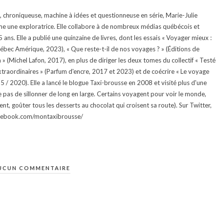
te, chroniqueuse, machine à idées et questionneuse en série, Marie-Julie
e une exploratrice. Elle collabore à de nombreux médias québécois et
ans. Elle a publié une quinzaine de livres, dont les essais « Voyager mieux :
uébec Amérique, 2023), « Que reste-t-il de nos voyages ? » (Éditions de
 (Michel Lafon, 2017), en plus de diriger les deux tomes du collectif « Testé
traordinaires » (Parfum d'encre, 2017 et 2023) et de coécrire « Le voyage
015 / 2020). Elle a lancé le blogue Taxi-brousse en 2008 et visité plus d'une
e pas de sillonner de long en large. Certains voyagent pour voir le monde,
ment, goûter tous les desserts au chocolat qui croisent sa route). Sur Twitter,
facebook.com/montaxibrousse/
UCUN COMMENTAIRE