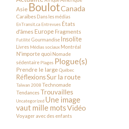
Afrique
Boulot
Canada
Asie
Caraïbes
Dans les médias
États
EnTransit.ca
Entrevues
Europe
d'âmes
Fragments
Insolite
Gourmandise
Futilité
Livres
Montréal
Médias sociaux
N'importe quoi
Nomade
Plogue(s)
sédentaire
Plages
Prendre le large
Québec
Sur la route
Réflexions
Technomade
Taïwan 2008
Trouvailles
Tendances
Une image
Uncategorized
vaut mille mots
Vidéo
Voyager avec des enfants