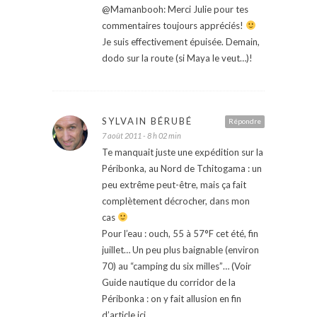
@Mamanbooh: Merci Julie pour tes
commentaires toujours appréciés!
Je suis effectivement épuisée. Demain,
dodo sur la route (si Maya le veut…)!
SYLVAIN BÉRUBÉ
Répondre
7 août 2011 - 8 h 02 min
Te manquait juste une expédition sur la
Péribonka, au Nord de Tchitogama : un
peu extrême peut-être, mais ça fait
complètement décrocher, dans mon
cas
Pour l’eau : ouch, 55 à 57°F cet été, fin
juillet… Un peu plus baignable (environ
70) au “camping du six milles”… (Voir
Guide nautique du corridor de la
Péribonka : on y fait allusion en fin
d’article ici…