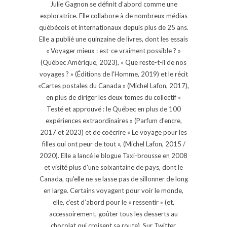
Julie Gagnon se définit d’abord comme une
exploratrice. Elle collabore à de nombreux médias
québécois et internationaux depuis plus de 25 ans.
Elle a publié une quinzaine de livres, dont les essais
« Voyager mieux : est-ce vraiment possible ? »
(Québec Amérique, 2023), « Que reste-t-il de nos
voyages ? » (Éditions de l'Homme, 2019) et le récit
«Cartes postales du Canada » (Michel Lafon, 2017),
en plus de diriger les deux tomes du collectif «
Testé et approuvé : le Québec en plus de 100
expériences extraordinaires » (Parfum d'encre,
2017 et 2023) et de coécrire « Le voyage pour les
filles qui ont peur de tout », (Michel Lafon, 2015 /
2020). Elle a lancé le blogue Taxi-brousse en 2008
et visité plus d'une soixantaine de pays, dont le
Canada, qu'elle ne se lasse pas de sillonner de long
en large. Certains voyagent pour voir le monde,
elle, c’est d’abord pour le « ressentir » (et,
accessoirement, goûter tous les desserts au
chocolat qui croisent sa route). Sur Twitter,