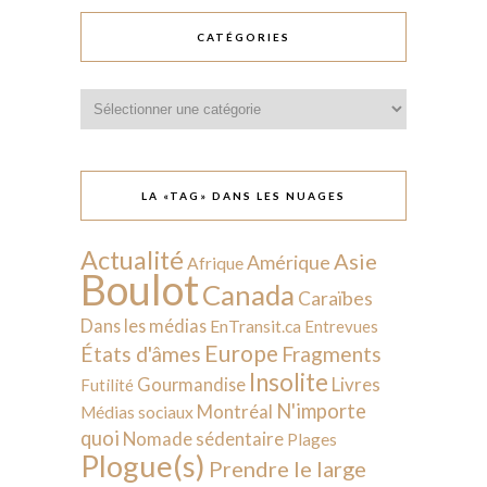
CATÉGORIES
Catégories
LA «TAG» DANS LES NUAGES
Actualité
Asie
Amérique
Afrique
Boulot
Canada
Caraïbes
Dans les médias
EnTransit.ca
Entrevues
Europe
États d'âmes
Fragments
Insolite
Livres
Gourmandise
Futilité
N'importe
Montréal
Médias sociaux
quoi
Nomade sédentaire
Plages
Plogue(s)
Prendre le large