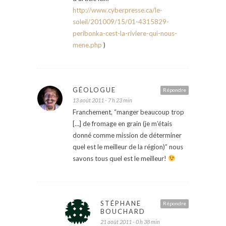
http://www.cyberpresse.ca/le-
soleil/201009/15/01-4315829-
peribonka-cest-la-riviere-qui-nous-
mene.php
)
GÉOLOGUE
Répondre
13 août 2011 - 7 h 23 min
Franchement, “manger beaucoup trop
[…] de fromage en grain (je m’étais
donné comme mission de déterminer
quel est le meilleur de la région)” nous
savons tous quel est le meilleur!
STÉPHANE
Répondre
BOUCHARD
21 août 2011 - 0 h 38 min