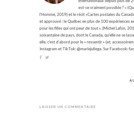
internationaux depuis plus de 25 
est-ce vraiment possible ? » (Q
l'Homme, 2019) et le récit «Cartes postales du Canada »
et approuvé : le Québec en plus de 100 expériences ex
pour les filles qui ont peur de tout », (Michel Lafon, 2
soixantaine de pays, dont le Canada, qu'elle ne se lass
elle, c’est d’abord pour le « ressentir » (et, accessoire
Instagram et TikTok: @mariejuliega. Sur Facebook: 
A
LAISSER UN COMMENTAIRE