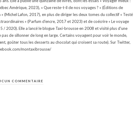
ans. Elle a publié une quinzaine de livres, dont les essais « Voyager mieux :
uébec Amérique, 2023), « Que reste-t-il de nos voyages ? » (Éditions de
 (Michel Lafon, 2017), en plus de diriger les deux tomes du collectif « Testé
traordinaires » (Parfum d'encre, 2017 et 2023) et de coécrire « Le voyage
015 / 2020). Elle a lancé le blogue Taxi-brousse en 2008 et visité plus d'une
e pas de sillonner de long en large. Certains voyagent pour voir le monde,
ment, goûter tous les desserts au chocolat qui croisent sa route). Sur Twitter,
facebook.com/montaxibrousse/
UCUN COMMENTAIRE