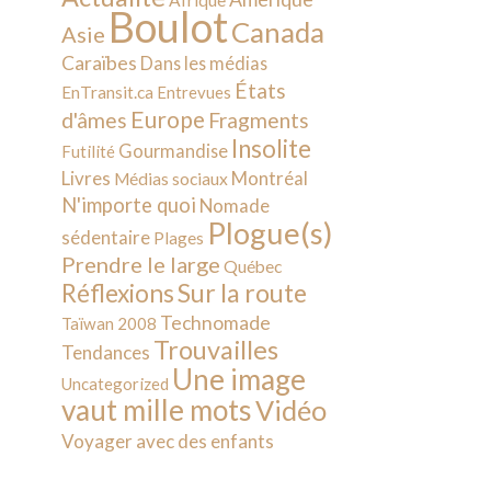
Afrique
Boulot
Canada
Asie
Caraïbes
Dans les médias
États
EnTransit.ca
Entrevues
Europe
d'âmes
Fragments
Insolite
Gourmandise
Futilité
Livres
Montréal
Médias sociaux
N'importe quoi
Nomade
Plogue(s)
sédentaire
Plages
Prendre le large
Québec
Sur la route
Réflexions
Technomade
Taïwan 2008
Trouvailles
Tendances
Une image
Uncategorized
vaut mille mots
Vidéo
Voyager avec des enfants