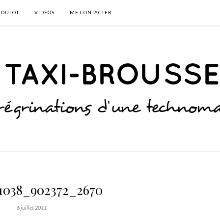
BOULOT
VIDÉOS
ME CONTACTER
1038_902372_2670
6 juillet 2011