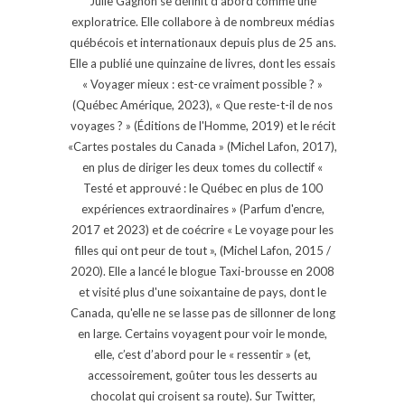
Julie Gagnon se définit d’abord comme une
exploratrice. Elle collabore à de nombreux médias
québécois et internationaux depuis plus de 25 ans.
Elle a publié une quinzaine de livres, dont les essais
« Voyager mieux : est-ce vraiment possible ? »
(Québec Amérique, 2023), « Que reste-t-il de nos
voyages ? » (Éditions de l'Homme, 2019) et le récit
«Cartes postales du Canada » (Michel Lafon, 2017),
en plus de diriger les deux tomes du collectif «
Testé et approuvé : le Québec en plus de 100
expériences extraordinaires » (Parfum d'encre,
2017 et 2023) et de coécrire « Le voyage pour les
filles qui ont peur de tout », (Michel Lafon, 2015 /
2020). Elle a lancé le blogue Taxi-brousse en 2008
et visité plus d'une soixantaine de pays, dont le
Canada, qu'elle ne se lasse pas de sillonner de long
en large. Certains voyagent pour voir le monde,
elle, c’est d’abord pour le « ressentir » (et,
accessoirement, goûter tous les desserts au
chocolat qui croisent sa route). Sur Twitter,