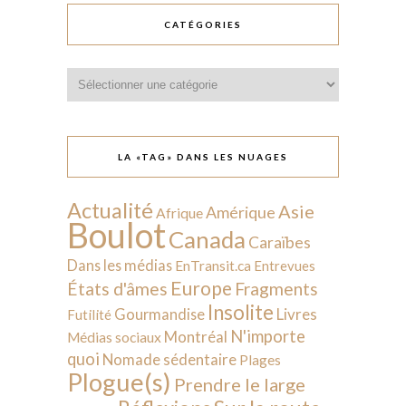
CATÉGORIES
Catégories
LA «TAG» DANS LES NUAGES
Actualité
Asie
Amérique
Afrique
Boulot
Canada
Caraïbes
Dans les médias
EnTransit.ca
Entrevues
Europe
États d'âmes
Fragments
Insolite
Livres
Gourmandise
Futilité
N'importe
Montréal
Médias sociaux
quoi
Nomade sédentaire
Plages
Plogue(s)
Prendre le large