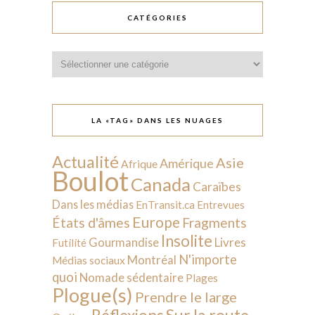
CATÉGORIES
Catégories
LA «TAG» DANS LES NUAGES
Actualité
Asie
Amérique
Afrique
Boulot
Canada
Caraïbes
Dans les médias
EnTransit.ca
Entrevues
Europe
États d'âmes
Fragments
Insolite
Livres
Gourmandise
Futilité
N'importe
Montréal
Médias sociaux
quoi
Nomade sédentaire
Plages
Plogue(s)
Prendre le large
Sur la route