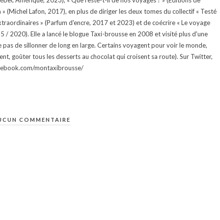
uébec Amérique, 2023), « Que reste-t-il de nos voyages ? » (Éditions de
 (Michel Lafon, 2017), en plus de diriger les deux tomes du collectif « Testé
traordinaires » (Parfum d'encre, 2017 et 2023) et de coécrire « Le voyage
015 / 2020). Elle a lancé le blogue Taxi-brousse en 2008 et visité plus d'une
e pas de sillonner de long en large. Certains voyagent pour voir le monde,
ment, goûter tous les desserts au chocolat qui croisent sa route). Sur Twitter,
facebook.com/montaxibrousse/
UCUN COMMENTAIRE