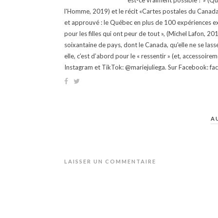
est-ce vraiment possible ? » (Q
l'Homme, 2019) et le récit «Cartes postales du Canada »
et approuvé : le Québec en plus de 100 expériences ex
pour les filles qui ont peur de tout », (Michel Lafon, 2
soixantaine de pays, dont le Canada, qu'elle ne se lass
elle, c’est d’abord pour le « ressentir » (et, accessoire
Instagram et TikTok: @mariejuliega. Sur Facebook: 
A
LAISSER UN COMMENTAIRE