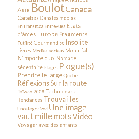
Afrique
Boulot
Canada
Asie
Caraïbes
Dans les médias
États
EnTransit.ca
Entrevues
Europe
d'âmes
Fragments
Insolite
Gourmandise
Futilité
Livres
Montréal
Médias sociaux
N'importe quoi
Nomade
Plogue(s)
sédentaire
Plages
Prendre le large
Québec
Sur la route
Réflexions
Technomade
Taïwan 2008
Trouvailles
Tendances
Une image
Uncategorized
vaut mille mots
Vidéo
Voyager avec des enfants