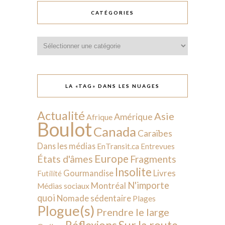
CATÉGORIES
Catégories
LA «TAG» DANS LES NUAGES
Actualité
Asie
Amérique
Afrique
Boulot
Canada
Caraïbes
Dans les médias
EnTransit.ca
Entrevues
Europe
États d'âmes
Fragments
Insolite
Livres
Gourmandise
Futilité
N'importe
Montréal
Médias sociaux
quoi
Nomade sédentaire
Plages
Plogue(s)
Prendre le large
Sur la route