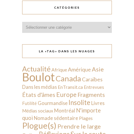
CATÉGORIES
Catégories
LA «TAG» DANS LES NUAGES
Actualité
Asie
Amérique
Afrique
Boulot
Canada
Caraïbes
Dans les médias
EnTransit.ca
Entrevues
Europe
États d'âmes
Fragments
Insolite
Livres
Gourmandise
Futilité
N'importe
Montréal
Médias sociaux
quoi
Nomade sédentaire
Plages
Plogue(s)
Prendre le large
Sur la route