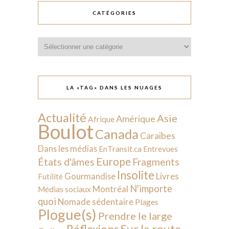
CATÉGORIES
Catégories
LA «TAG» DANS LES NUAGES
Actualité
Asie
Amérique
Afrique
Boulot
Canada
Caraïbes
Dans les médias
EnTransit.ca
Entrevues
Europe
États d'âmes
Fragments
Insolite
Livres
Gourmandise
Futilité
N'importe
Montréal
Médias sociaux
quoi
Nomade sédentaire
Plages
Plogue(s)
Prendre le large
Sur la route