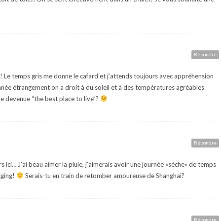
Répondre
dire! Le temps gris me donne le cafard et j’attends toujours avec appréhension
année étrangement on a droit à du soleil et à des températures agréables
le devenue “the best place to live”?
Répondre
rs ici… J’ai beau aimer la pluie, j’aimerais avoir une journée «sèche» de temps
gging!
Serais-tu en train de retomber amoureuse de Shanghai?
Répondre