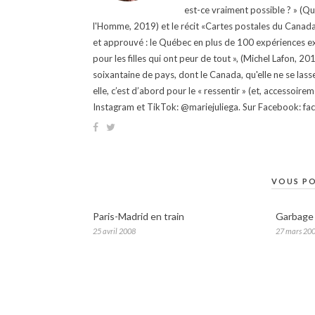
est-ce vraiment possible ? » (Q
l'Homme, 2019) et le récit «Cartes postales du Canada »
et approuvé : le Québec en plus de 100 expériences ex
pour les filles qui ont peur de tout », (Michel Lafon, 2
soixantaine de pays, dont le Canada, qu'elle ne se lass
elle, c’est d’abord pour le « ressentir » (et, accessoire
Instagram et TikTok: @mariejuliega. Sur Facebook: 
VOUS PO
Paris-Madrid en train
Garbage
25 avril 2008
27 mars 20