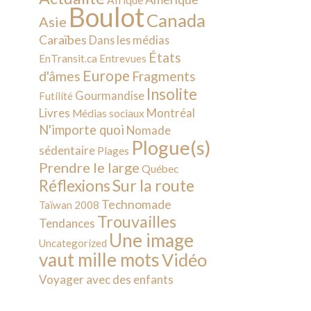
Afrique
Boulot
Canada
Asie
Caraïbes
Dans les médias
États
EnTransit.ca
Entrevues
Europe
d'âmes
Fragments
Insolite
Gourmandise
Futilité
Livres
Montréal
Médias sociaux
N'importe quoi
Nomade
Plogue(s)
sédentaire
Plages
Prendre le large
Québec
Sur la route
Réflexions
Technomade
Taïwan 2008
Trouvailles
Tendances
Une image
Uncategorized
vaut mille mots
Vidéo
Voyager avec des enfants