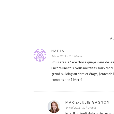
A
NADIA
14 mai 2011 - 10 h 40 min
Vous êtes la 1ère chose que je viens de li
Encore une fois, vous me faites soupirer d
grand building au dernier étage, j’entends l
combles non ? Merci.
MARIE-JULIE GAGNON
14 mai 2011 - 12 h 59 min
Merci! Le bruit de la pluie sur u