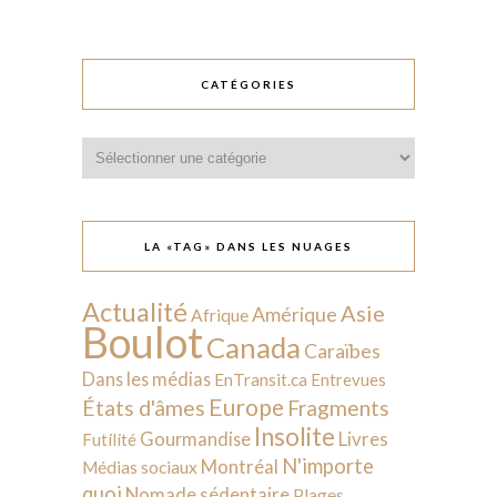
CATÉGORIES
Catégories
LA «TAG» DANS LES NUAGES
Actualité
Asie
Amérique
Afrique
Boulot
Canada
Caraïbes
Dans les médias
EnTransit.ca
Entrevues
Europe
États d'âmes
Fragments
Insolite
Livres
Gourmandise
Futilité
N'importe
Montréal
Médias sociaux
quoi
Nomade sédentaire
Plages