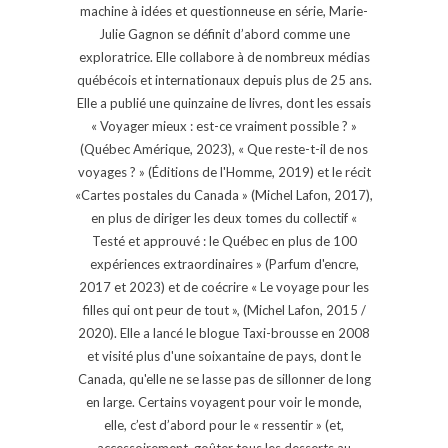
machine à idées et questionneuse en série, Marie-
Julie Gagnon se définit d’abord comme une
exploratrice. Elle collabore à de nombreux médias
québécois et internationaux depuis plus de 25 ans.
Elle a publié une quinzaine de livres, dont les essais
« Voyager mieux : est-ce vraiment possible ? »
(Québec Amérique, 2023), « Que reste-t-il de nos
voyages ? » (Éditions de l'Homme, 2019) et le récit
«Cartes postales du Canada » (Michel Lafon, 2017),
en plus de diriger les deux tomes du collectif «
Testé et approuvé : le Québec en plus de 100
expériences extraordinaires » (Parfum d'encre,
2017 et 2023) et de coécrire « Le voyage pour les
filles qui ont peur de tout », (Michel Lafon, 2015 /
2020). Elle a lancé le blogue Taxi-brousse en 2008
et visité plus d'une soixantaine de pays, dont le
Canada, qu'elle ne se lasse pas de sillonner de long
en large. Certains voyagent pour voir le monde,
elle, c’est d’abord pour le « ressentir » (et,
accessoirement, goûter tous les desserts au