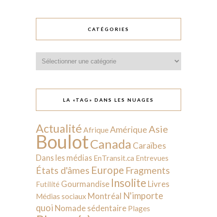
CATÉGORIES
Catégories
LA «TAG» DANS LES NUAGES
Actualité
Asie
Amérique
Afrique
Boulot
Canada
Caraïbes
Dans les médias
EnTransit.ca
Entrevues
Europe
États d'âmes
Fragments
Insolite
Livres
Gourmandise
Futilité
N'importe
Montréal
Médias sociaux
quoi
Nomade sédentaire
Plages