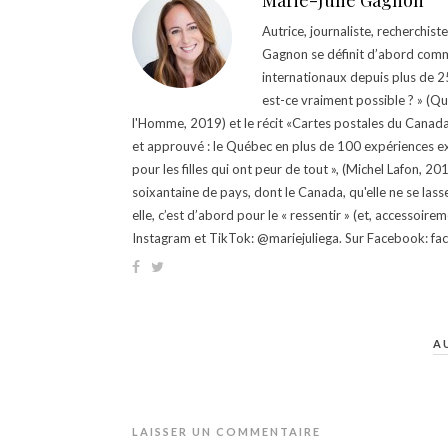
Marie-Julie Gagnon
Autrice, journaliste, recherchis
Gagnon se définit d’abord comm
internationaux depuis plus de 25 
est-ce vraiment possible ? » (Q
l'Homme, 2019) et le récit «Cartes postales du Canada »
et approuvé : le Québec en plus de 100 expériences ex
pour les filles qui ont peur de tout », (Michel Lafon, 2
soixantaine de pays, dont le Canada, qu'elle ne se lass
elle, c’est d’abord pour le « ressentir » (et, accessoire
Instagram et TikTok: @mariejuliega. Sur Facebook: 
A
LAISSER UN COMMENTAIRE