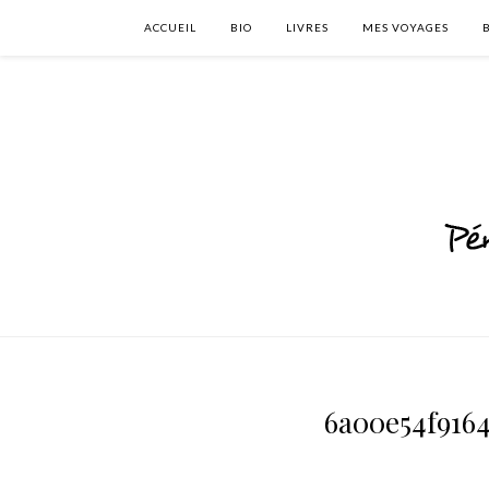
ACCUEIL
BIO
LIVRES
MES VOYAGES
6a00e54f916