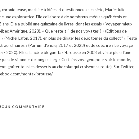
te, chroniqueuse, machine à idées et questionneuse en série, Marie-Julie
e une exploratrice. Elle collabore à de nombreux médias québécois et
ans. Elle a publié une quinzaine de livres, dont les essais « Voyager mieux :
uébec Amérique, 2023), « Que reste-t-il de nos voyages ? » (Éditions de
 (Michel Lafon, 2017), en plus de diriger les deux tomes du collectif « Testé
traordinaires » (Parfum d'encre, 2017 et 2023) et de coécrire « Le voyage
015 / 2020). Elle a lancé le blogue Taxi-brousse en 2008 et visité plus d'une
e pas de sillonner de long en large. Certains voyagent pour voir le monde,
ment, goûter tous les desserts au chocolat qui croisent sa route). Sur Twitter,
facebook.com/montaxibrousse/
UCUN COMMENTAIRE