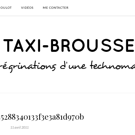
BOULOT
VIDÉOS
ME CONTACTER
45288340133f3e3a81d970b
11 avril 2011