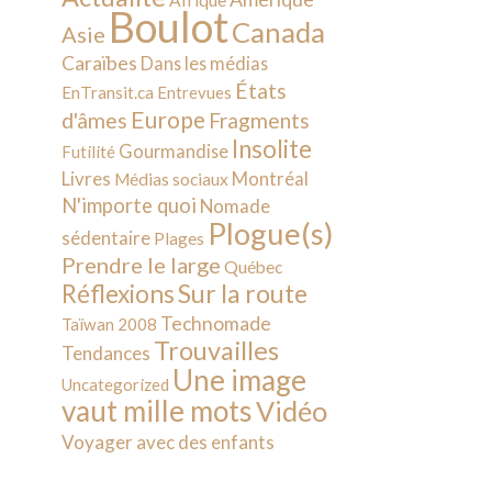
Afrique
Boulot
Canada
Asie
Caraïbes
Dans les médias
États
EnTransit.ca
Entrevues
Europe
d'âmes
Fragments
Insolite
Gourmandise
Futilité
Livres
Montréal
Médias sociaux
N'importe quoi
Nomade
Plogue(s)
sédentaire
Plages
Prendre le large
Québec
Sur la route
Réflexions
Technomade
Taïwan 2008
Trouvailles
Tendances
Une image
Uncategorized
vaut mille mots
Vidéo
Voyager avec des enfants