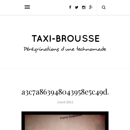
a3c7a863948043958e5c49d4f8918
2 avril 2011