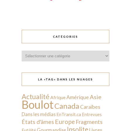
CATÉGORIES
Catégories
LA «TAG» DANS LES NUAGES
Actualité
Asie
Amérique
Afrique
Boulot
Canada
Caraïbes
Dans les médias
EnTransit.ca
Entrevues
Europe
États d'âmes
Fragments
Insolite
Livres
Gourmandise
Futilité