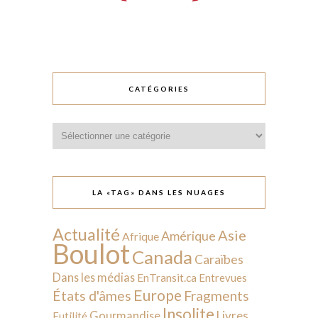
CATÉGORIES
Catégories
LA «TAG» DANS LES NUAGES
Actualité
Asie
Amérique
Afrique
Boulot
Canada
Caraïbes
Dans les médias
EnTransit.ca
Entrevues
Europe
États d'âmes
Fragments
Insolite
Livres
Gourmandise
Futilité