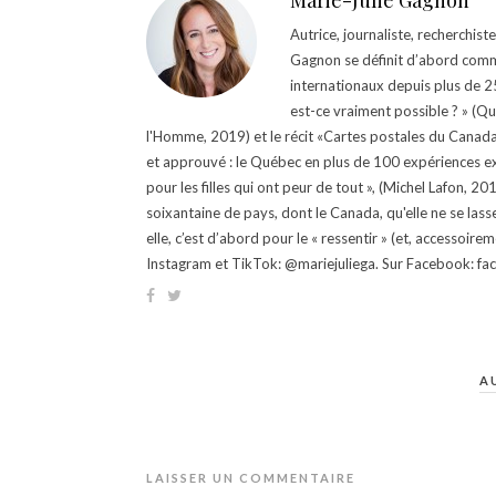
Marie-Julie Gagnon
Autrice, journaliste, recherchis
Gagnon se définit d’abord comm
internationaux depuis plus de 25 
est-ce vraiment possible ? » (Q
l'Homme, 2019) et le récit «Cartes postales du Canada »
et approuvé : le Québec en plus de 100 expériences ex
pour les filles qui ont peur de tout », (Michel Lafon, 2
soixantaine de pays, dont le Canada, qu'elle ne se lass
elle, c’est d’abord pour le « ressentir » (et, accessoire
Instagram et TikTok: @mariejuliega. Sur Facebook: 
A
LAISSER UN COMMENTAIRE