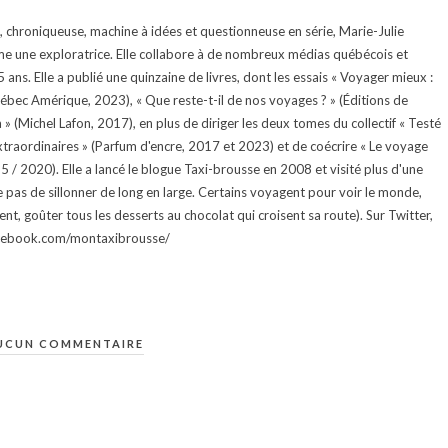
te, chroniqueuse, machine à idées et questionneuse en série, Marie-Julie
e une exploratrice. Elle collabore à de nombreux médias québécois et
ans. Elle a publié une quinzaine de livres, dont les essais « Voyager mieux :
uébec Amérique, 2023), « Que reste-t-il de nos voyages ? » (Éditions de
 (Michel Lafon, 2017), en plus de diriger les deux tomes du collectif « Testé
traordinaires » (Parfum d'encre, 2017 et 2023) et de coécrire « Le voyage
015 / 2020). Elle a lancé le blogue Taxi-brousse en 2008 et visité plus d'une
e pas de sillonner de long en large. Certains voyagent pour voir le monde,
ment, goûter tous les desserts au chocolat qui croisent sa route). Sur Twitter,
facebook.com/montaxibrousse/
UCUN COMMENTAIRE