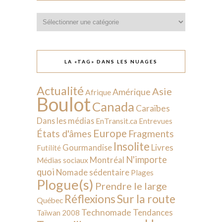
Catégories
LA «TAG» DANS LES NUAGES
Actualité
Asie
Amérique
Afrique
Boulot
Canada
Caraïbes
Dans les médias
EnTransit.ca
Entrevues
Europe
États d'âmes
Fragments
Insolite
Livres
Gourmandise
Futilité
N'importe
Montréal
Médias sociaux
quoi
Nomade sédentaire
Plages
Plogue(s)
Prendre le large
Sur la route
Réflexions
Québec
Technomade
Tendances
Taïwan 2008