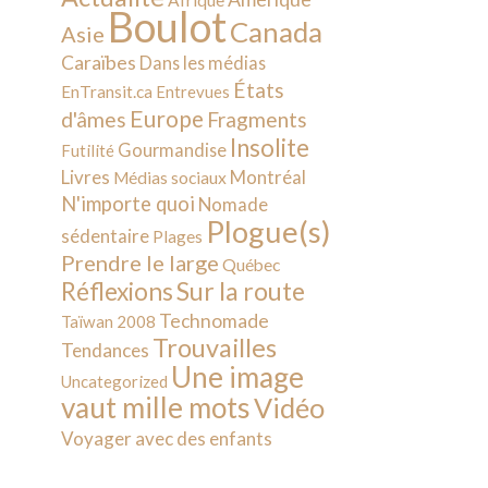
Afrique
Boulot
Canada
Asie
Caraïbes
Dans les médias
États
EnTransit.ca
Entrevues
Europe
d'âmes
Fragments
Insolite
Gourmandise
Futilité
Livres
Montréal
Médias sociaux
N'importe quoi
Nomade
Plogue(s)
sédentaire
Plages
Prendre le large
Québec
Sur la route
Réflexions
Technomade
Taïwan 2008
Trouvailles
Tendances
Une image
Uncategorized
vaut mille mots
Vidéo
Voyager avec des enfants