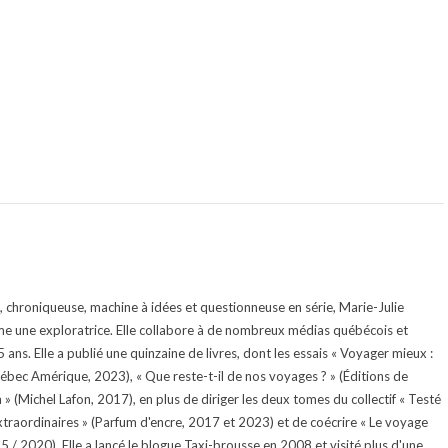
te, chroniqueuse, machine à idées et questionneuse en série, Marie-Julie
e une exploratrice. Elle collabore à de nombreux médias québécois et
ans. Elle a publié une quinzaine de livres, dont les essais « Voyager mieux :
uébec Amérique, 2023), « Que reste-t-il de nos voyages ? » (Éditions de
 (Michel Lafon, 2017), en plus de diriger les deux tomes du collectif « Testé
traordinaires » (Parfum d'encre, 2017 et 2023) et de coécrire « Le voyage
015 / 2020). Elle a lancé le blogue Taxi-brousse en 2008 et visité plus d'une