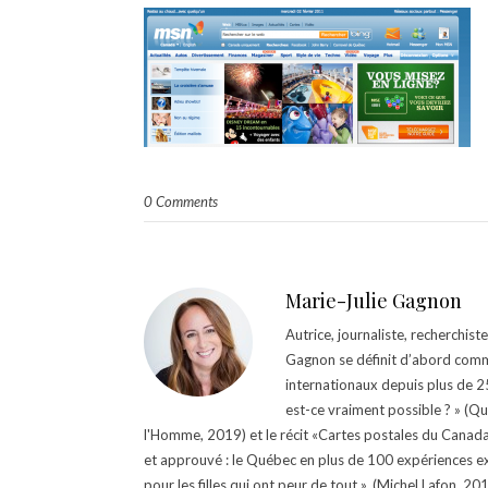
0 Comments
Marie-Julie Gagnon
Autrice, journaliste, recherchis
Gagnon se définit d’abord comm
internationaux depuis plus de 25 
est-ce vraiment possible ? » (Q
l'Homme, 2019) et le récit «Cartes postales du Canada »
et approuvé : le Québec en plus de 100 expériences ex
pour les filles qui ont peur de tout », (Michel Lafon, 2