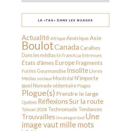
LA «TAG» DANS LES NUAGES
Actualité
Asie
Amérique
Afrique
Boulot
Canada
Caraïbes
Dans les médias
EnTransit.ca
Entrevues
Europe
États d'âmes
Fragments
Insolite
Livres
Gourmandise
Futilité
N'importe
Montréal
Médias sociaux
quoi
Nomade sédentaire
Plages
Plogue(s)
Prendre le large
Sur la route
Réflexions
Québec
Technomade
Tendances
Taïwan 2008
Une
Trouvailles
Uncategorized
image vaut mille mots