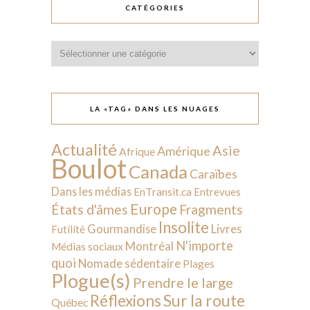
CATÉGORIES
Catégories
LA «TAG» DANS LES NUAGES
Actualité
Asie
Amérique
Afrique
Boulot
Canada
Caraïbes
Dans les médias
EnTransit.ca
Entrevues
Europe
États d'âmes
Fragments
Insolite
Livres
Gourmandise
Futilité
N'importe
Montréal
Médias sociaux
quoi
Nomade sédentaire
Plages
Plogue(s)
Prendre le large
Sur la route
Réflexions
Québec