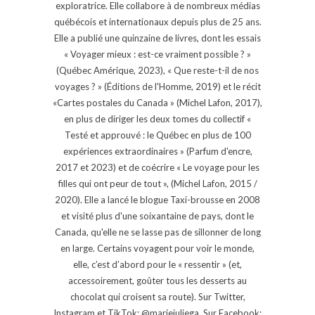
exploratrice. Elle collabore à de nombreux médias
québécois et internationaux depuis plus de 25 ans.
Elle a publié une quinzaine de livres, dont les essais
« Voyager mieux : est-ce vraiment possible ? »
(Québec Amérique, 2023), « Que reste-t-il de nos
voyages ? » (Éditions de l'Homme, 2019) et le récit
«Cartes postales du Canada » (Michel Lafon, 2017),
en plus de diriger les deux tomes du collectif «
Testé et approuvé : le Québec en plus de 100
expériences extraordinaires » (Parfum d'encre,
2017 et 2023) et de coécrire « Le voyage pour les
filles qui ont peur de tout », (Michel Lafon, 2015 /
2020). Elle a lancé le blogue Taxi-brousse en 2008
et visité plus d'une soixantaine de pays, dont le
Canada, qu'elle ne se lasse pas de sillonner de long
en large. Certains voyagent pour voir le monde,
elle, c’est d’abord pour le « ressentir » (et,
accessoirement, goûter tous les desserts au
chocolat qui croisent sa route). Sur Twitter,
Instagram et TikTok: @mariejuliega. Sur Facebook: