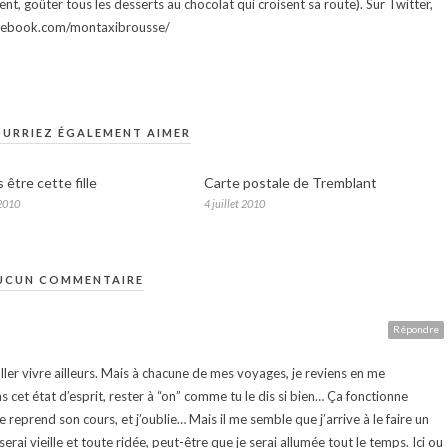
ment, goûter tous les desserts au chocolat qui croisent sa route). Sur Twitter,
facebook.com/montaxibrousse/
URRIEZ ÉGALEMENT AIMER
s être cette fille
Carte postale de Tremblant
2010
4 juillet 2010
UCUN COMMENTAIRE
Répondre
aller vivre ailleurs. Mais à chacune de mes voyages, je reviens en me
et état d’esprit, rester à “on” comme tu le dis si bien… Ça fonctionne
 reprend son cours, et j’oublie… Mais il me semble que j’arrive à le faire un
rai vieille et toute ridée, peut-être que je serai allumée tout le temps. Ici ou