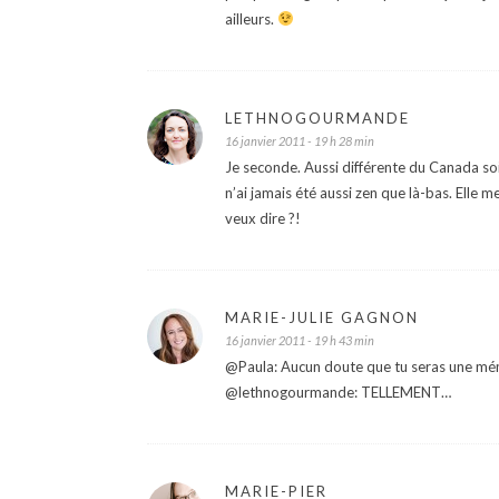
ailleurs.
LETHNOGOURMANDE
16 janvier 2011 - 19 h 28 min
Je seconde. Aussi différente du Canada soi
n’ai jamais été aussi zen que là-bas. Elle m
veux dire ?!
MARIE-JULIE GAGNON
16 janvier 2011 - 19 h 43 min
@Paula: Aucun doute que tu seras une mém
@lethnogourmande: TELLEMENT…
MARIE-PIER