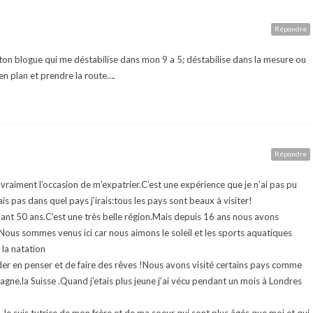
Répondre
e ton blogue qui me déstabilise dans mon 9 a 5; déstabilise dans la mesure ou
 en plan et prendre la route….
Répondre
vraiment l’occasion de m’expatrier.C’est une expérience que je n’ai pas pu
sais pas dans quel pays j’irais:tous les pays sont beaux à visiter!
ndant 50 ans.C’est une très belle région.Mais depuis 16 ans nous avons
Nous sommes venus ici car nous aimons le soleil et les sports aquatiques
 la natation
er en penser et de faire des rêves !Nous avons visité certains pays comme
emagne,la Suisse .Quand j’etais plus jeune j’ai vécu pendant un mois à Londres