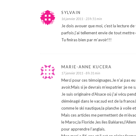
SYLVAIN
16 janvier 2011 - 23 h 51 min
Je dois avouer que moi, c’est la lecture d
parfois j’ai tellement envie de tout mettre
Tu finiras bien par m’avoir!!!
MARIE-ANNE KUCERA
17 janvier 2011 - 8 h 31 min
Merci pour ces témoignages.Je n’ai pas eu 
avoir.Mais si je devrais m’expatrier :je ne 
Je suis originaire d’Alsace où j’ai vécu pe
déménagé dans le var,sud est de la france.
comme le ski nautique,la planche à voile et
Mais ces articles me permettent de m’évad
le Maroc,la Floride ,les iles Baléares,l’All
pour apprendre l’anglais.