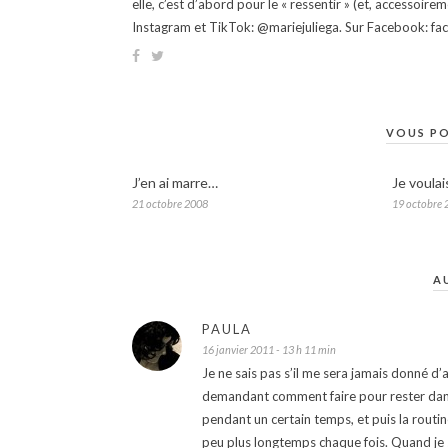
elle, c’est d’abord pour le « ressentir » (et, accessoire
Instagram et TikTok: @mariejuliega. Sur Facebook: 
VOUS PO
J’en ai marre…
Je voulai
21 octobre 2008
19 octobre 
A
PAULA
16 janvier 2011 - 13 h 11 min
Je ne sais pas s’il me sera jamais donné d’
demandant comment faire pour rester dans c
pendant un certain temps, et puis la routine
peu plus longtemps chaque fois. Quand je se