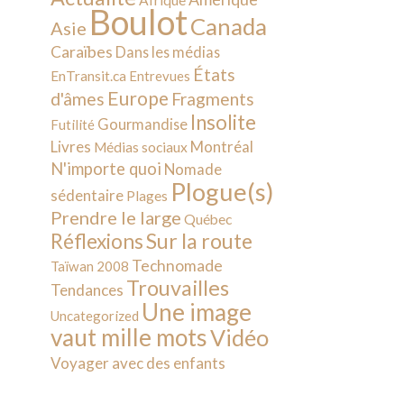
Afrique
Boulot
Canada
Asie
Caraïbes
Dans les médias
États
EnTransit.ca
Entrevues
Europe
d'âmes
Fragments
Insolite
Gourmandise
Futilité
Livres
Montréal
Médias sociaux
N'importe quoi
Nomade
Plogue(s)
sédentaire
Plages
Prendre le large
Québec
Sur la route
Réflexions
Technomade
Taïwan 2008
Trouvailles
Tendances
Une image
Uncategorized
vaut mille mots
Vidéo
Voyager avec des enfants