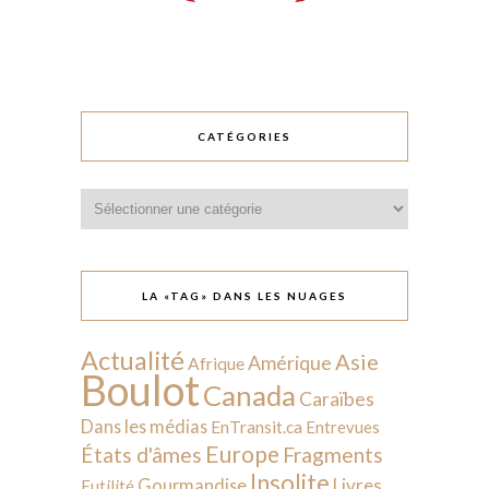
CATÉGORIES
Catégories
LA «TAG» DANS LES NUAGES
Actualité
Asie
Amérique
Afrique
Boulot
Canada
Caraïbes
Dans les médias
EnTransit.ca
Entrevues
Europe
États d'âmes
Fragments
Insolite
Livres
Gourmandise
Futilité