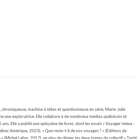
te, chroniqueuse, machine à idées et questionneuse en série, Marie-Julie
e une exploratrice. Elle collabore à de nombreux médias québécois et
ans. Elle a publié une quinzaine de livres, dont les essais « Voyager mieux :
uébec Amérique, 2023), « Que reste-t-il de nos voyages ? » (Éditions de
 (Michel Lafon, 2017), en plus de diriger les deux tomes du collectif « Testé