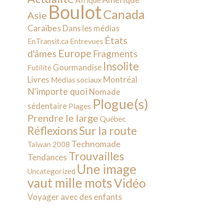
Afrique
Boulot
Canada
Asie
Caraïbes
Dans les médias
États
EnTransit.ca
Entrevues
Europe
d'âmes
Fragments
Insolite
Gourmandise
Futilité
Livres
Montréal
Médias sociaux
N'importe quoi
Nomade
Plogue(s)
sédentaire
Plages
Prendre le large
Québec
Sur la route
Réflexions
Technomade
Taïwan 2008
Trouvailles
Tendances
Une image
Uncategorized
vaut mille mots
Vidéo
Voyager avec des enfants