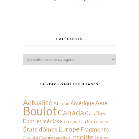
CATÉGORIES
Catégories
LA «TAG» DANS LES NUAGES
Actualité
Asie
Amérique
Afrique
Boulot
Canada
Caraïbes
Dans les médias
EnTransit.ca
Entrevues
Europe
États d'âmes
Fragments
Insolite
Livres
Gourmandise
Futilité