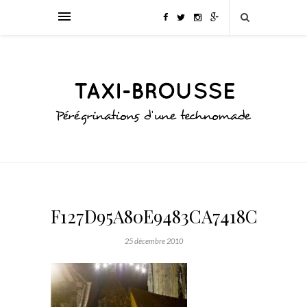
F127D95A80E9483CA7418C2F68B
25 décembre 2010