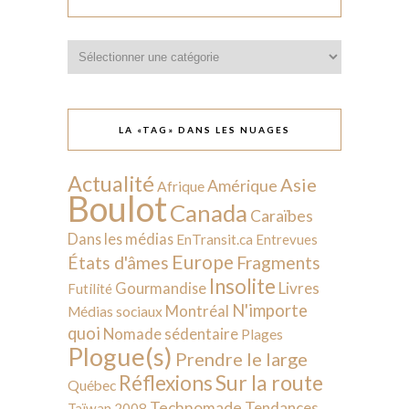
Catégories
LA «TAG» DANS LES NUAGES
Actualité
Asie
Amérique
Afrique
Boulot
Canada
Caraïbes
Dans les médias
EnTransit.ca
Entrevues
Europe
États d'âmes
Fragments
Insolite
Livres
Gourmandise
Futilité
N'importe
Montréal
Médias sociaux
quoi
Nomade sédentaire
Plages
Plogue(s)
Prendre le large
Sur la route
Réflexions
Québec
Technomade
Tendances
Taïwan 2008