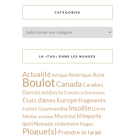
CATÉGORIES
Catégories
LA «TAG» DANS LES NUAGES
Actualité
Asie
Amérique
Afrique
Boulot
Canada
Caraïbes
Dans les médias
EnTransit.ca
Entrevues
Europe
États d'âmes
Fragments
Insolite
Livres
Gourmandise
Futilité
N'importe
Montréal
Médias sociaux
quoi
Nomade sédentaire
Plages
Plogue(s)
Prendre le large