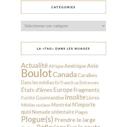
CATÉGORIES
Catégories
LA «TAG» DANS LES NUAGES
Actualité
Asie
Amérique
Afrique
Boulot
Canada
Caraïbes
Dans les médias
EnTransit.ca
Entrevues
Europe
États d'âmes
Fragments
Insolite
Livres
Gourmandise
Futilité
N'importe
Montréal
Médias sociaux
quoi
Nomade sédentaire
Plages
Plogue(s)
Prendre le large
Sur la route