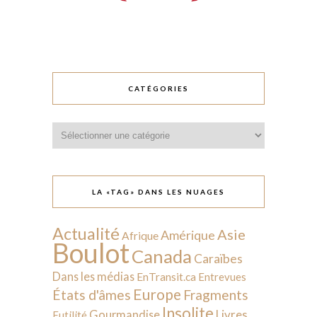
CATÉGORIES
Catégories
LA «TAG» DANS LES NUAGES
Actualité
Asie
Amérique
Afrique
Boulot
Canada
Caraïbes
Dans les médias
EnTransit.ca
Entrevues
Europe
États d'âmes
Fragments
Insolite
Livres
Gourmandise
Futilité