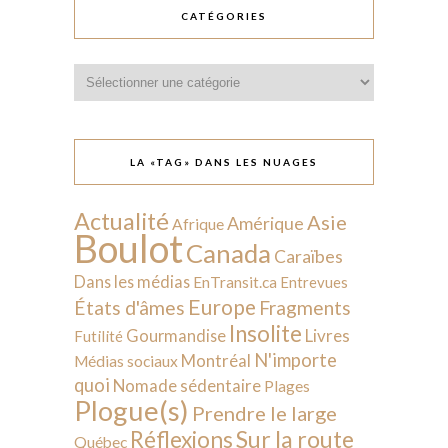
CATÉGORIES
Catégories
LA «TAG» DANS LES NUAGES
Actualité
Asie
Amérique
Afrique
Boulot
Canada
Caraïbes
Dans les médias
EnTransit.ca
Entrevues
Europe
États d'âmes
Fragments
Insolite
Livres
Gourmandise
Futilité
N'importe
Montréal
Médias sociaux
quoi
Nomade sédentaire
Plages
Plogue(s)
Prendre le large
Sur la route
Réflexions
Québec