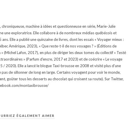
te, chroniqueuse, machine à idées et questionneuse en série, Marie-Julie
e une exploratrice. Elle collabore à de nombreux médias québécois et
ans. Elle a publié une quinzaine de livres, dont les essais « Voyager mieux :
uébec Amérique, 2023), « Que reste-t-il de nos voyages ? » (Éditions de
 (Michel Lafon, 2017), en plus de diriger les deux tomes du collectif « Testé
traordinaires » (Parfum d'encre, 2017 et 2023) et de coécrire « Le voyage
015 / 2020). Elle a lancé le blogue Taxi-brousse en 2008 et visité plus d'une
e pas de sillonner de long en large. Certains voyagent pour voir le monde,
ment, goûter tous les desserts au chocolat qui croisent sa route). Sur Twitter,
facebook.com/montaxibrousse/
URRIEZ ÉGALEMENT AIMER