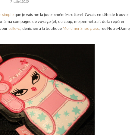
7 juillet 2010
e simple
que je vais me la jouer «mémé-trotter»! J’avais en tête de trouver
eur à ma compagne de voyage (et, du coup, me permettrait de la repérer
 pour
celle-ci
, dénichée à la boutique
Mortimer Snodgrass
, rue Notre-Dame,