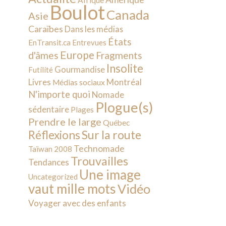
Afrique
Boulot
Canada
Asie
Caraïbes
Dans les médias
États
EnTransit.ca
Entrevues
Europe
d'âmes
Fragments
Insolite
Gourmandise
Futilité
Livres
Montréal
Médias sociaux
N'importe quoi
Nomade
Plogue(s)
sédentaire
Plages
Prendre le large
Québec
Sur la route
Réflexions
Technomade
Taïwan 2008
Trouvailles
Tendances
Une image
Uncategorized
vaut mille mots
Vidéo
Voyager avec des enfants