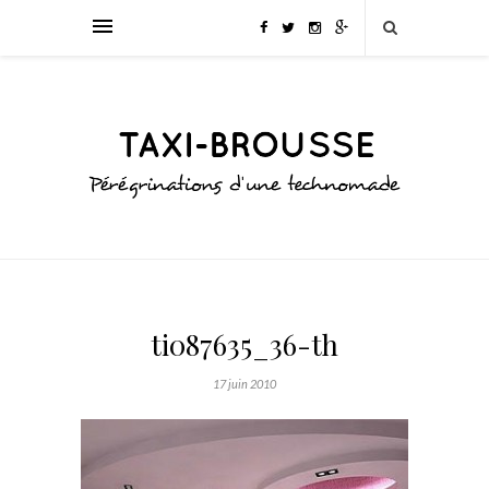
ti087635_36-th
17 juin 2010