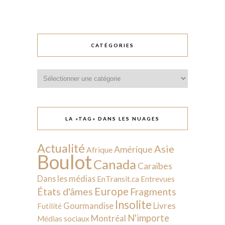
CATÉGORIES
Catégories
LA «TAG» DANS LES NUAGES
Actualité
Asie
Amérique
Afrique
Boulot
Canada
Caraïbes
Dans les médias
EnTransit.ca
Entrevues
Europe
États d'âmes
Fragments
Insolite
Livres
Gourmandise
Futilité
N'importe
Montréal
Médias sociaux