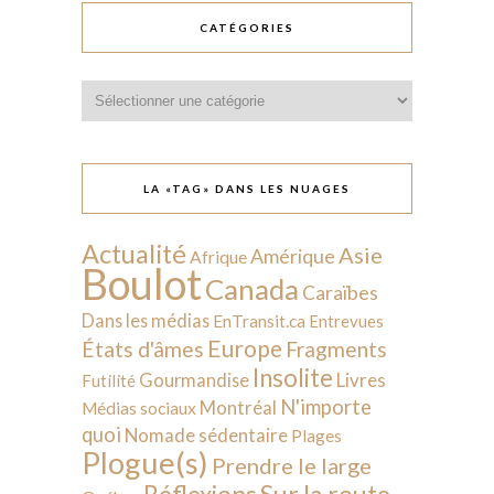
CATÉGORIES
Catégories
LA «TAG» DANS LES NUAGES
Actualité
Asie
Amérique
Afrique
Boulot
Canada
Caraïbes
Dans les médias
EnTransit.ca
Entrevues
Europe
États d'âmes
Fragments
Insolite
Livres
Gourmandise
Futilité
N'importe
Montréal
Médias sociaux
quoi
Nomade sédentaire
Plages
Plogue(s)
Prendre le large
Sur la route