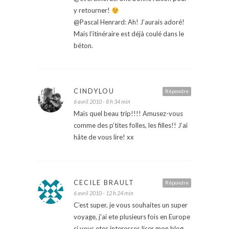
y retourner!
@Pascal Henrard: Ah! J’aurais adoré!
Mais l’itinéraire est déjà coulé dans le
béton.
CINDYLOU
Répondre
6 avril 2010 - 8 h 34 min
Mais quel beau trip!!!! Amusez-vous
comme des p’tites folles, les filles!! J’ai
hâte de vous lire! xx
CECILE BRAULT
Répondre
6 avril 2010 - 12 h 24 min
C’est super, je vous souhaites un super
voyage, j’ai ete plusieurs fois en Europe
si vous etes interesses liser mon blog,