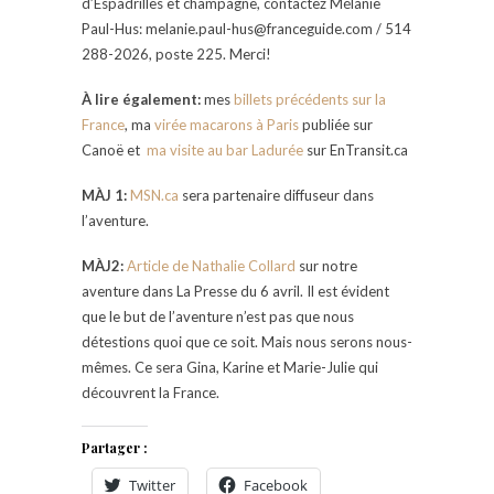
d’Espadrilles et champagne, contactez Mélanie
Paul-Hus: melanie.paul-hus@franceguide.com / 514
288-2026, poste 225. Merci!
À lire également:
mes
billets précédents sur la
France
, ma
virée macarons à Paris
publiée sur
Canoë et
ma visite au bar Ladurée
sur EnTransit.ca
MÀJ 1:
MSN.ca
sera partenaire diffuseur dans
l’aventure.
MÀJ2:
Article de Nathalie Collard
sur notre
aventure dans La Presse du 6 avril. Il est évident
que le but de l’aventure n’est pas que nous
détestions quoi que ce soit. Mais nous serons nous-
mêmes. Ce sera Gina, Karine et Marie-Julie qui
découvrent la France.
Partager :
Twitter
Facebook