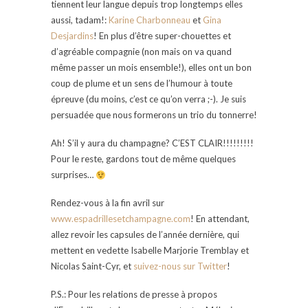
tiennent leur langue depuis trop longtemps elles
aussi, tadam!:
Karine Charbonneau
et
Gina
Desjardins
! En plus d’être super-chouettes et
d’agréable compagnie (non mais on va quand
même passer un mois ensemble!), elles ont un bon
coup de plume et un sens de l’humour à toute
épreuve (du moins, c’est ce qu’on verra ;-). Je suis
persuadée que nous formerons un trio du tonnerre!
Ah! S’il y aura du champagne? C’EST CLAIR!!!!!!!!!
Pour le reste, gardons tout de même quelques
surprises…
Rendez-vous à la fin avril sur
www.espadrillesetchampagne.com
! En attendant,
allez revoir les capsules de l’année dernière, qui
mettent en vedette Isabelle Marjorie Tremblay et
Nicolas Saint-Cyr, et
suivez-nous sur Twitter
!
P.S.: Pour les relations de presse à propos