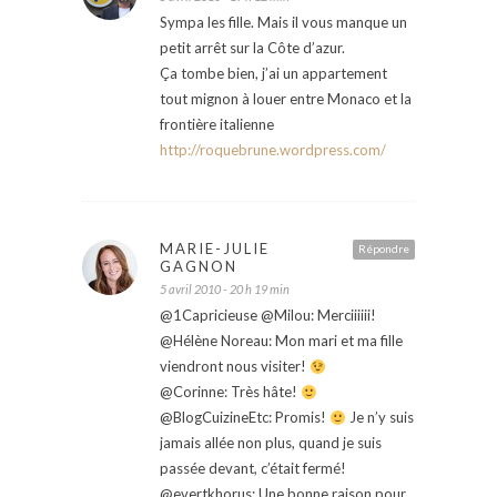
Sympa les fille. Mais il vous manque un
petit arrêt sur la Côte d’azur.
Ça tombe bien, j’ai un appartement
tout mignon à louer entre Monaco et la
frontière italienne
http://roquebrune.wordpress.com/
MARIE-JULIE
Répondre
GAGNON
5 avril 2010 - 20 h 19 min
@1Capricieuse @Milou: Merciiiiii!
@Hélène Noreau: Mon mari et ma fille
viendront nous visiter!
@Corinne: Très hâte!
@BlogCuizineEtc: Promis!
Je n’y suis
jamais allée non plus, quand je suis
passée devant, c’était fermé!
@evertkhorus: Une bonne raison pour