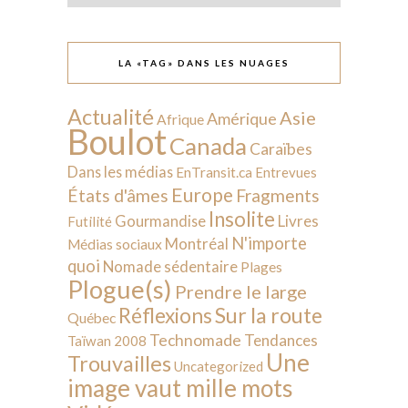
LA «TAG» DANS LES NUAGES
Actualité
Asie
Amérique
Afrique
Boulot
Canada
Caraïbes
Dans les médias
EnTransit.ca
Entrevues
Europe
États d'âmes
Fragments
Insolite
Livres
Gourmandise
Futilité
N'importe
Montréal
Médias sociaux
quoi
Nomade sédentaire
Plages
Plogue(s)
Prendre le large
Sur la route
Réflexions
Québec
Technomade
Tendances
Taïwan 2008
Une
Trouvailles
Uncategorized
image vaut mille mots