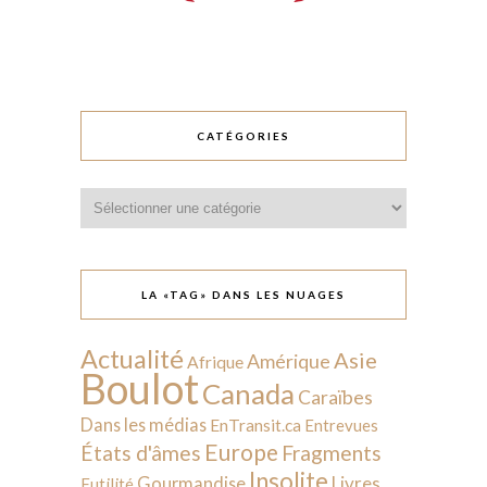
CATÉGORIES
Catégories
LA «TAG» DANS LES NUAGES
Actualité
Asie
Amérique
Afrique
Boulot
Canada
Caraïbes
Dans les médias
EnTransit.ca
Entrevues
Europe
États d'âmes
Fragments
Insolite
Livres
Gourmandise
Futilité