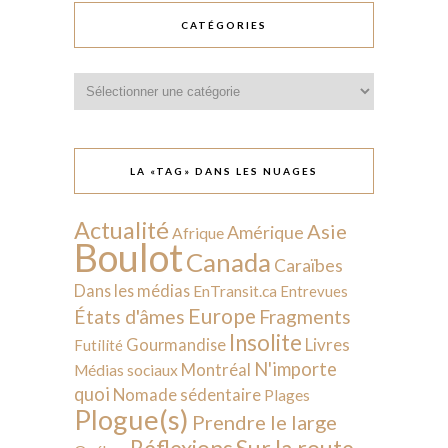
CATÉGORIES
Catégories
LA «TAG» DANS LES NUAGES
Actualité
Asie
Amérique
Afrique
Boulot
Canada
Caraïbes
Dans les médias
EnTransit.ca
Entrevues
Europe
États d'âmes
Fragments
Insolite
Livres
Gourmandise
Futilité
N'importe
Montréal
Médias sociaux
quoi
Nomade sédentaire
Plages
Plogue(s)
Prendre le large
Sur la route