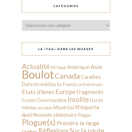
CATÉGORIES
Catégories
LA «TAG» DANS LES NUAGES
Actualité
Asie
Amérique
Afrique
Boulot
Canada
Caraïbes
Dans les médias
EnTransit.ca
Entrevues
Europe
États d'âmes
Fragments
Insolite
Livres
Gourmandise
Futilité
N'importe
Montréal
Médias sociaux
quoi
Nomade sédentaire
Plages
Plogue(s)
Prendre le large
Sur la route
Réflexions
Québec