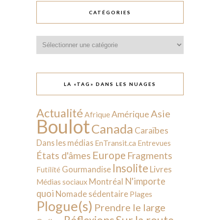
CATÉGORIES
Catégories
LA «TAG» DANS LES NUAGES
Actualité
Asie
Amérique
Afrique
Boulot
Canada
Caraïbes
Dans les médias
EnTransit.ca
Entrevues
Europe
États d'âmes
Fragments
Insolite
Livres
Gourmandise
Futilité
N'importe
Montréal
Médias sociaux
quoi
Nomade sédentaire
Plages
Plogue(s)
Prendre le large
Sur la route