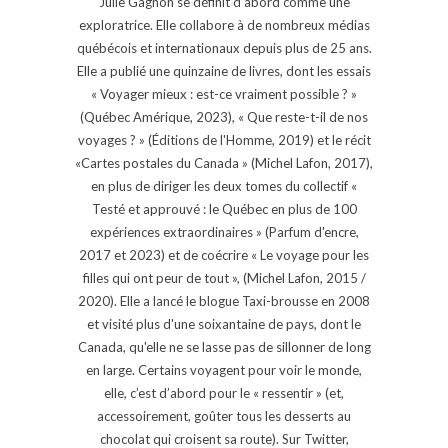
Julie Gagnon se définit d’abord comme une
exploratrice. Elle collabore à de nombreux médias
québécois et internationaux depuis plus de 25 ans.
Elle a publié une quinzaine de livres, dont les essais
« Voyager mieux : est-ce vraiment possible ? »
(Québec Amérique, 2023), « Que reste-t-il de nos
voyages ? » (Éditions de l'Homme, 2019) et le récit
«Cartes postales du Canada » (Michel Lafon, 2017),
en plus de diriger les deux tomes du collectif «
Testé et approuvé : le Québec en plus de 100
expériences extraordinaires » (Parfum d'encre,
2017 et 2023) et de coécrire « Le voyage pour les
filles qui ont peur de tout », (Michel Lafon, 2015 /
2020). Elle a lancé le blogue Taxi-brousse en 2008
et visité plus d'une soixantaine de pays, dont le
Canada, qu'elle ne se lasse pas de sillonner de long
en large. Certains voyagent pour voir le monde,
elle, c’est d’abord pour le « ressentir » (et,
accessoirement, goûter tous les desserts au
chocolat qui croisent sa route). Sur Twitter,