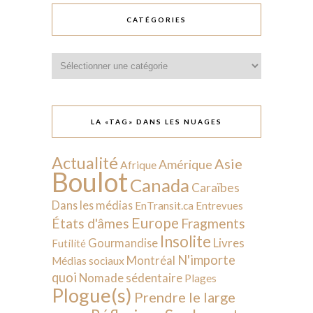
CATÉGORIES
Catégories
LA «TAG» DANS LES NUAGES
Actualité
Asie
Amérique
Afrique
Boulot
Canada
Caraïbes
Dans les médias
EnTransit.ca
Entrevues
Europe
États d'âmes
Fragments
Insolite
Livres
Gourmandise
Futilité
N'importe
Montréal
Médias sociaux
quoi
Nomade sédentaire
Plages
Plogue(s)
Prendre le large