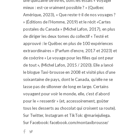
une quinzaine de livres, dont les essais « Voyager
mieux : est-ce vraiment possible ? » (Québec
Amérique, 2023), « Que reste-t-il de nos voyages ?
» (Éditions de l'Homme, 2019) et le récit «Cartes
postales du Canada » (Michel Lafon, 2017), en plus
de diriger les deux tomes du collectif « Testé et
approuvé : le Québec en plus de 100 expériences
extraordinaires » (Parfum d'encre, 2017 et 2023) et
de coécrire « Le voyage pour les filles qui ont peur
de tout », (Michel Lafon, 2015 / 2020). Elle a lancé
le blogue Taxi-brousse en 2008 et visité plus d'une
soixantaine de pays, dont le Canada, qu'elle ne se
lasse pas de sillonner de long en large. Certains
voyagent pour voir le monde, elle, c’est d’abord
pour le « ressentir » (et, accessoirement, goûter
tous les desserts au chocolat qui croisent sa route).
Sur Twitter, Instagram et TikTok: @mariejuliega.
Sur Facebook: facebook.com/montaxibrousse/