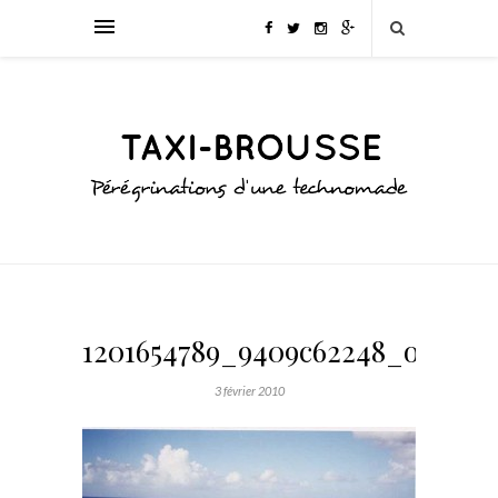
1201654789_9409c62248_o
3 février 2010