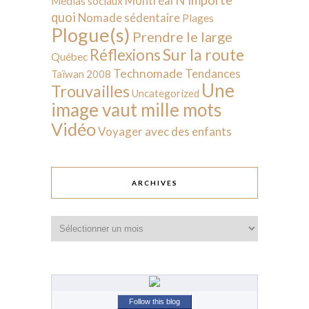
N'importe
Montréal
Médias sociaux
quoi
Nomade sédentaire
Plages
Plogue(s)
Prendre le large
Sur la route
Réflexions
Québec
Technomade
Tendances
Taïwan 2008
Une
Trouvailles
Uncategorized
image vaut mille mots
Vidéo
Voyager avec des enfants
ARCHIVES
Archives
Follow this blog