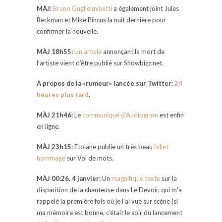
MÀJ:
Bruno Guglielminetti
a également joint Jules
Beckman et Mike Pincus la nuit dernière pour
confirmer la nouvelle.
MÀJ 18h55:
Un article
annonçant la mort de
l’artiste vient d’être publié sur Showbizz.net.
À propos de la «rumeur» lancée sur Twitter:
24
heures plus tard
.
MÀJ 21h46:
Le
communiqué d’Audiogram
est enfin
en ligne.
MÀJ 23h15:
Etolane publie un très beau
billet-
hommage
sur Vol de mots.
MÀJ 00:26, 4 janvier:
Un
magnifique texte
sur la
disparition de la chanteuse dans Le Devoir, qui m’a
rappelé la première fois où je l’ai vue sur scène (si
ma mémoire est bonne, c’était le soir du lancement