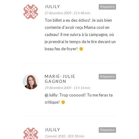
JULILY
Répondre
27 décembre 2009 - 21 h 48 min
Ton billet a eu des échos! Je suis bien
contente d’avoir reçu Mama cool en
cadeau! Il me suivra à la campagne, où
je prendrai le temps de le lire devant un
beau feu de foyer!
MARIE-JULIE
Répondre
GAGNON
29 décembre 2009 - 11 h 14 min
@Julily: Trop coooool! Tu me feras ta
critique!
JULILY
Répondre
2 janvier 2010 - 20 h 58 min