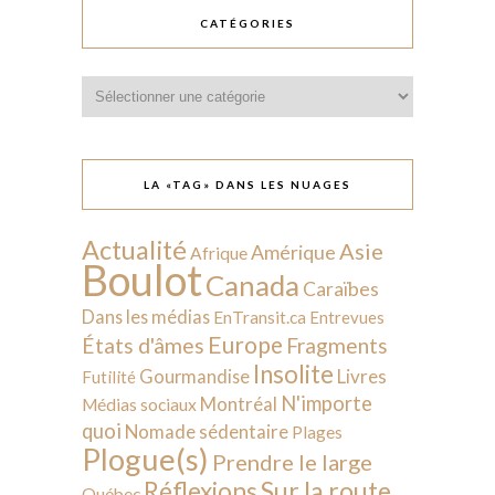
CATÉGORIES
Catégories
LA «TAG» DANS LES NUAGES
Actualité
Asie
Amérique
Afrique
Boulot
Canada
Caraïbes
Dans les médias
EnTransit.ca
Entrevues
Europe
États d'âmes
Fragments
Insolite
Livres
Gourmandise
Futilité
N'importe
Montréal
Médias sociaux
quoi
Nomade sédentaire
Plages
Plogue(s)
Prendre le large
Sur la route
Réflexions
Québec