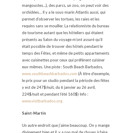
mangoustes…), des parcs, un zoo, on peut voir des
orchidées… Il y a le sous-marin Atlantis aussi, qui
permet d’observer les tortues, les raies et les
requins sans se mouiller. La relationniste du bureau
de tourisme autant que les hôteliers qui étaient
présents au Salon du voyage m’ont assuré qu’il
était possible de trouver des hôtels pendant le
temps des Fêtes, et même de petits appartements
avec cuisinettes pour ceux qui préfèrent cuisiner
eux-mêmes. Une piste : South Beach Barbados,
www.southbeachbarbados.com
(À titre d’exemple,
le prix pour un studio pendant la période des fêtes
y est de 247$/nuit, du 6 janvier au 26 avril,
224$/nuit et pendant l’été 160$) Info :
www.visitbarbados.org
Saint-Martin
Un autre endroit que j’aime beaucoup. On y mange
divinement bien et il y a pas mal de choses à faire.