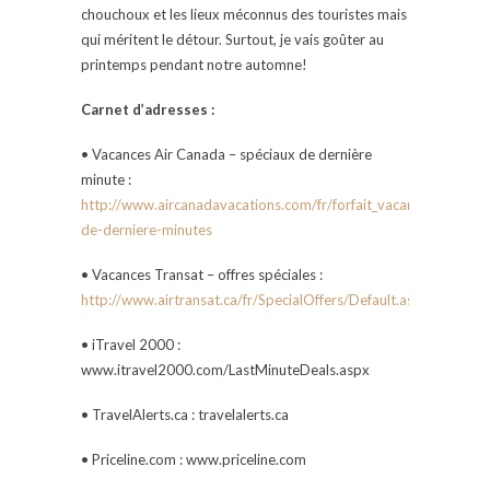
chouchoux et les lieux méconnus des touristes mais
qui méritent le détour. Surtout, je vais goûter au
printemps pendant notre automne!
Carnet d’adresses :
• Vacances Air Canada – spéciaux de dernière
minute :
http://www.aircanadavacations.com/fr/forfait_vacances/speciaux
de-derniere-minutes
• Vacances Transat – offres spéciales :
http://www.airtransat.ca/fr/SpecialOffers/Default.aspx
• iTravel 2000 :
www.itravel2000.com/LastMinuteDeals.aspx
• TravelAlerts.ca : travelalerts.ca
• Priceline.com : www.priceline.com