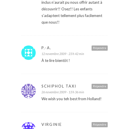
inclus n’aurait pu nous offrir autant à
découvrir!! Osez!! Les enfants
s’adaptent tellement plus facilement
que nous!!
P.-A.
Répondre
12 novembre 2009 - 23 h 42 min
À te lire bientôt !
SCHIPHOL TAXI
Répondre
26 novembre 2009 - 13 h 36 min
We wish you teh best from Holland!
VIRGINIE
Répondre