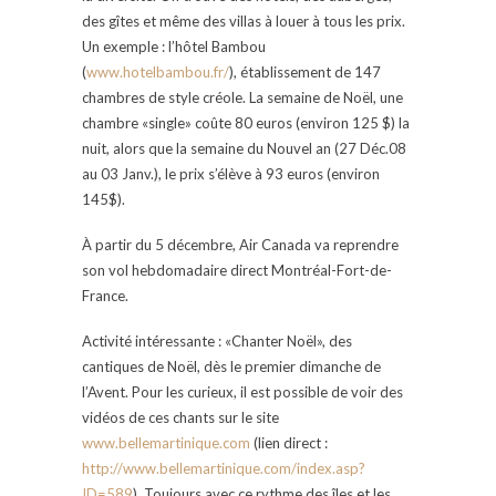
des gîtes et même des villas à louer à tous les prix.
Un exemple : l’hôtel Bambou
(
www.hotelbambou.fr/
), établissement de 147
chambres de style créole. La semaine de Noël, une
chambre «single» coûte 80 euros (environ 125 $) la
nuit, alors que la semaine du Nouvel an (27 Déc.08
au 03 Janv.), le prix s’élève à 93 euros (environ
145$).
À partir du 5 décembre, Air Canada va reprendre
son vol hebdomadaire direct Montréal-Fort-de-
France.
Activité intéressante : «Chanter Noël», des
cantiques de Noël, dès le premier dimanche de
l’Avent. Pour les curieux, il est possible de voir des
vidéos de ces chants sur le site
www.bellemartinique.com
(lien direct :
http://www.bellemartinique.com/index.asp?
ID=589
). Toujours avec ce rythme des îles et les