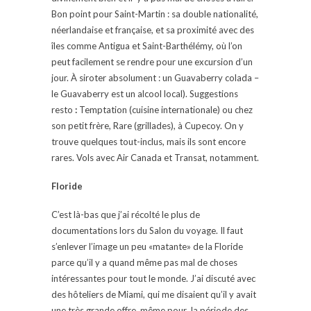
Bon point pour Saint-Martin : sa double nationalité,
néerlandaise et française, et sa proximité avec des
îles comme Antigua et Saint-Barthélémy, où l’on
peut facilement se rendre pour une excursion d’un
jour. À siroter absolument : un Guavaberry colada –
le Guavaberry est un alcool local). Suggestions
resto
:
Temptation (cuisine internationale) ou chez
son petit frère, Rare (grillades), à Cupecoy. On y
trouve quelques tout-inclus, mais ils sont encore
rares. Vols avec Air Canada et Transat, notamment.
Floride
C’est là-bas que j’ai récolté le plus de
documentations lors du Salon du voyage. Il faut
s’enlever l’image un peu «matante» de la Floride
parce qu’il y a quand même pas mal de choses
intéressantes pour tout le monde. J’ai discuté avec
des hôteliers de Miami, qui me disaient qu’il y avait
une très grande offre, même pour la période des