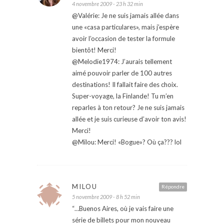
4 novembre 2009 - 23 h 32 min
@Valérie: Je ne suis jamais allée dans
une «casa particulares», mais j’espère
avoir l’occasion de tester la formule
bientôt! Merci!
@Melodie1974: J’aurais tellement
aimé pouvoir parler de 100 autres
destinations! Il fallait faire des choix.
Super-voyage, la Finlande! Tu m’en
reparles à ton retour? Je ne suis jamais
allée et je suis curieuse d’avoir ton avis!
Merci!
@Milou: Merci! «Bogue»? Où ça??? lol
MILOU
Répondre
5 novembre 2009 - 8 h 52 min
“…Buenos Aires, où je vais faire une
série de billets pour mon nouveau