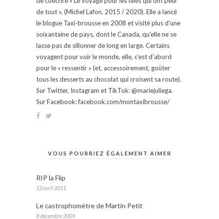
de coécrire « Le voyage pour les filles qui ont peur
de tout », (Michel Lafon, 2015 / 2020). Elle a lancé
le blogue Taxi-brousse en 2008 et visité plus d'une
soixantaine de pays, dont le Canada, qu'elle ne se
lasse pas de sillonner de long en large. Certains
voyagent pour voir le monde, elle, c’est d’abord
pour le « ressentir » (et, accessoirement, goûter
tous les desserts au chocolat qui croisent sa route).
Sur Twitter, Instagram et TikTok: @mariejuliega.
Sur Facebook: facebook.com/montaxibrousse/
VOUS POURRIEZ ÉGALEMENT AIMER
RIP la Flip
13 avril 2011
Le castrophomètre de Martin Petit
8 décembre 2009