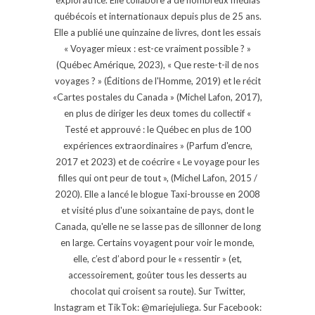
exploratrice. Elle collabore à de nombreux médias
québécois et internationaux depuis plus de 25 ans.
Elle a publié une quinzaine de livres, dont les essais
« Voyager mieux : est-ce vraiment possible ? »
(Québec Amérique, 2023), « Que reste-t-il de nos
voyages ? » (Éditions de l'Homme, 2019) et le récit
«Cartes postales du Canada » (Michel Lafon, 2017),
en plus de diriger les deux tomes du collectif «
Testé et approuvé : le Québec en plus de 100
expériences extraordinaires » (Parfum d'encre,
2017 et 2023) et de coécrire « Le voyage pour les
filles qui ont peur de tout », (Michel Lafon, 2015 /
2020). Elle a lancé le blogue Taxi-brousse en 2008
et visité plus d'une soixantaine de pays, dont le
Canada, qu'elle ne se lasse pas de sillonner de long
en large. Certains voyagent pour voir le monde,
elle, c’est d’abord pour le « ressentir » (et,
accessoirement, goûter tous les desserts au
chocolat qui croisent sa route). Sur Twitter,
Instagram et TikTok: @mariejuliega. Sur Facebook: