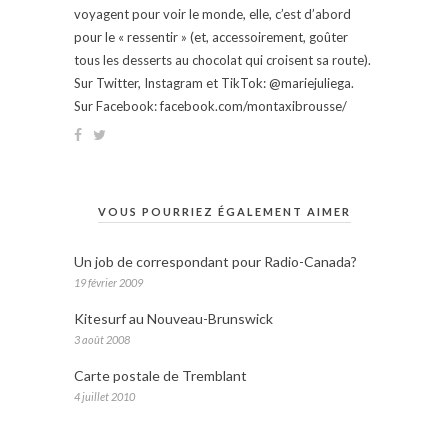
voyagent pour voir le monde, elle, c’est d’abord
pour le « ressentir » (et, accessoirement, goûter
tous les desserts au chocolat qui croisent sa route).
Sur Twitter, Instagram et TikTok: @mariejuliega.
Sur Facebook: facebook.com/montaxibrousse/
VOUS POURRIEZ ÉGALEMENT AIMER
Un job de correspondant pour Radio-Canada?
19 février 2009
Kitesurf au Nouveau-Brunswick
3 août 2008
Carte postale de Tremblant
4 juillet 2010