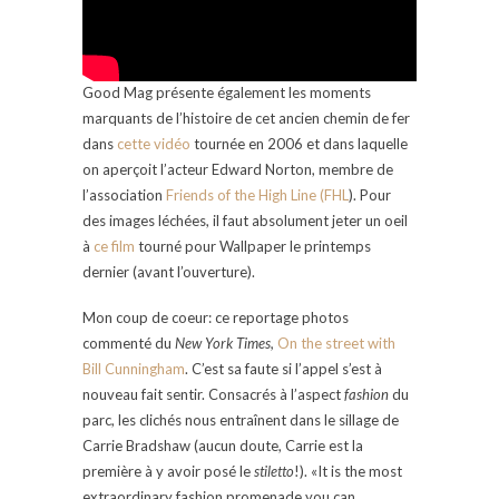
Good Mag présente également les moments
marquants de l’histoire de cet ancien chemin de fer
dans
cette vidéo
tournée en 2006 et dans laquelle
on aperçoit l’acteur Edward Norton, membre de
l’association
Friends of the High Line (FHL
). Pour
des images léchées, il faut absolument jeter un oeil
à
ce film
tourné pour Wallpaper le printemps
dernier (avant l’ouverture).
Mon coup de coeur: ce reportage photos
commenté du
New York Times,
On the street with
Bill Cunningham
. C’est sa faute si l’appel s’est à
nouveau fait sentir. Consacrés à l’aspect
fashion
du
parc, les clichés nous entraînent dans le sillage de
Carrie Bradshaw (aucun doute, Carrie est la
première à y avoir posé le
stiletto
!). «It is the most
extraordinary fashion promenade you can