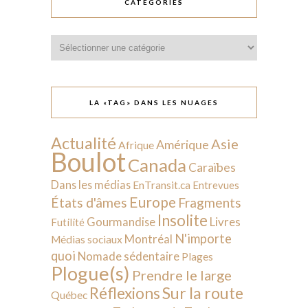
CATÉGORIES
Catégories
LA «TAG» DANS LES NUAGES
Actualité
Asie
Amérique
Afrique
Boulot
Canada
Caraïbes
Dans les médias
EnTransit.ca
Entrevues
Europe
États d'âmes
Fragments
Insolite
Livres
Gourmandise
Futilité
N'importe
Montréal
Médias sociaux
quoi
Nomade sédentaire
Plages
Plogue(s)
Prendre le large
Sur la route
Réflexions
Québec