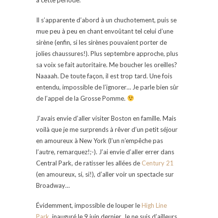
Il s’apparente d’abord à un chuchotement, puis se
mue peu à peu en chant envoûtant tel celui d’une
sirène (enfin, si les sirènes pouvaient porter de
jolies chaussures!). Plus septembre approche, plus
sa voix se fait autoritaire. Me boucher les oreilles?
Naaaah. De toute façon, il est trop tard. Une fois
entendu, impossible de l’ignorer… Je parle bien sûr
de l’appel de la Grosse Pomme.
J’avais envie d’aller visiter Boston en famille. Mais
voilà que je me surprends à rêver d’un petit séjour
en amoureux à New York (l’un n’empêche pas
l’autre, remarquez!;-). J’ai envie d’aller errer dans
Central Park, de ratisser les allées de
Century 21
(en amoureux, si, si!), d’aller voir un spectacle sur
Broadway…
Évidemment, impossible de louper le
High Line
Park
, inauguré le 9 juin dernier. Je ne suis d’ailleurs