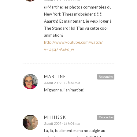
@Martine: les photos commentées du
New York Times m’obsèdent!!!!!
Aaargh! Et maintenant, je veux loger à
The Standard! lol T’as vu cette cool
animation?
http://www.youtube.com/watch?
v=Ugq7-AEFd_w
MARTINE
Répondre
3 août 2009 - 12 h 56 min
Mignonne, l’animation!
MIIIIISSK
Répondre
3 août 2009 - 16 h 04 min
Là, là, tu alimentes ma nostalgie au