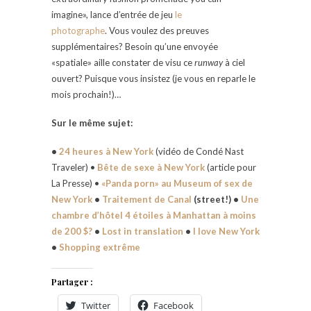
imagine», lance d’entrée de jeu
le
photographe
. Vous voulez des preuves
supplémentaires? Besoin qu’une envoyée
«spatiale» aille constater de visu ce
runway
à ciel
ouvert? Puisque vous insistez (je vous en reparle le
mois prochain!)…
Sur le même sujet:
•
24 heures à New York
(vidéo de Condé Nast
Traveler) •
Bête de sexe à New York
(article pour
La Presse) •
«Panda porn» au Museum of sex de
New York
•
Traitement de Canal
(street!) •
Une
chambre d’hôtel 4 étoiles à Manhattan à moins
de 200 $?
•
Lost in translation
•
I love New York
•
Shopping extrême
Partager :
Twitter
Facebook