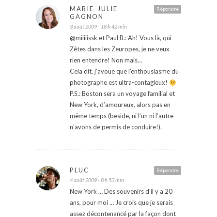
MARIE-JULIE
Répondre
GAGNON
3 août 2009 - 18 h 42 min
@miiiiissk et Paul B.: Ah! Vous là, qui
Zêtes dans les Zeuropes, je ne veux
rien entendre! Non mais…
Cela dit, j’avoue que l’enthousiasme du
photographe est ultra-contagieux!
P.S.: Boston sera un voyage familial et
New York, d’amoureux, alors pas en
même temps (beside, ni l’un ni l’autre
n’avons de permis de conduire!).
PLUC
Répondre
4 août 2009 - 8 h 53 min
New York … Des souvenirs d’il y a 20
ans, pour moi … Je crois que je serais
assez décontenancé par la façon dont