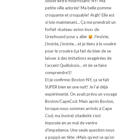
soluté extra-nourrissant! NY! Ma
petite ville adorée! Ma belle pomme
croquante et croquable! Argh! Elle est
si loin maintenant… Ça me prendrait un
forfait «bateau-avion-bus» de
Greyhound pour y aller
J’insiste,
j’insiste, j’insiste… et je tiens à le vouère
pour le crouère (ça fait du bien de se
laisser à des imitations exagérées de
l’accent Québécois… et de se faire
comprendre!)!
Et je confirme: Boston-NY, ça se fait
SUPER bien en une nuit! Je l’ai déjà
expérimenté. On avait prévu un voyage
Boston/CapeCod. Mais après Boston,
lorsque nous sommes arrivés à Cape
Cod, ma (notre) citadinité s’est
imposée en un mal de ventre
d’impatience. Une seule question nous
a poppé en tête: «Mais qu’est ce qu’on