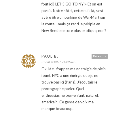
fout ici? LET’S GO TO NY!» Et on est
partis. Notre hôtel, cette nuit-là, s’est
avéré être un parking de Wal-Mart sur
la route… mais ça rend le périple en
New Beetle encore plus exotique, non?
PAUL B.
Répondre
3 août 2009 - 17 h 02 min
Ok, là tu frappes ma nostalgie de plein
fouet. NYC a une énérgie que je ne
trouve pas ici (Paris). J’écoutais le
photographe parler. Quel
enthousiasme bon-enfant, naturel,
américain. Ce genre de voix me
manque beaucoup.