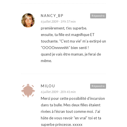
NANCY_BP
Répondre
6 juillet 2009 - 19 h 57 min
premièrement, t’es superbe.
ensuite, ta fille est magnifique ET
touchante. “C’est ma vie” m’a extirpé un
“OOOOnnnnnhh” bien senti !
quand je vais être maman, je ferai de
même.
MILOU
Répondre
6 juillet 2009 - 20 h 41 min
Merci pour cette possibilité d’incursion
dans ta bulle. Mes deux filles étaient
rivées à l’écran tout comme moi. J’ai
hâte de vous revoir “en vrai” toi et ta
superbe princesse. xxxxx