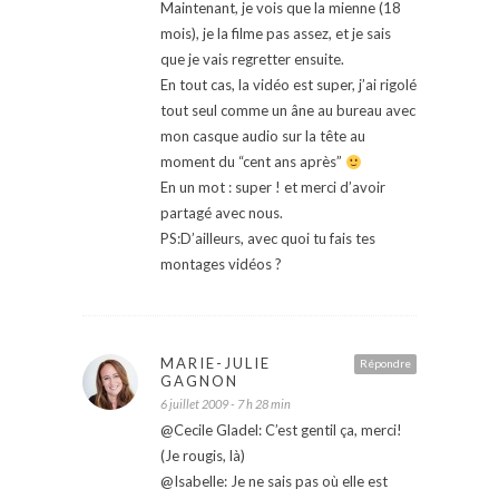
Maintenant, je vois que la mienne (18
mois), je la filme pas assez, et je sais
que je vais regretter ensuite.
En tout cas, la vidéo est super, j’ai rigolé
tout seul comme un âne au bureau avec
mon casque audio sur la tête au
moment du “cent ans après”
En un mot : super ! et merci d’avoir
partagé avec nous.
PS:D’ailleurs, avec quoi tu fais tes
montages vidéos ?
MARIE-JULIE
Répondre
GAGNON
6 juillet 2009 - 7 h 28 min
@Cecile Gladel: C’est gentil ça, merci!
(Je rougis, là)
@Isabelle: Je ne sais pas où elle est