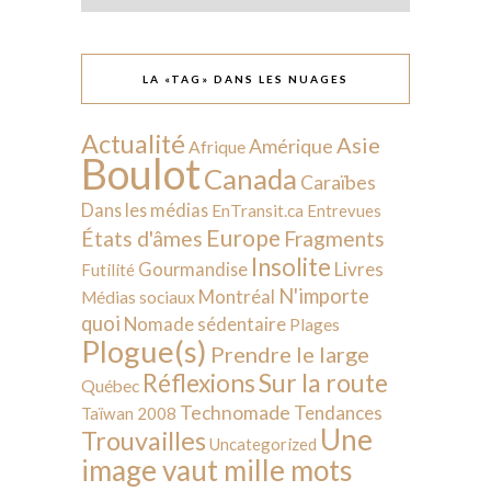
LA «TAG» DANS LES NUAGES
Actualité
Asie
Amérique
Afrique
Boulot
Canada
Caraïbes
Dans les médias
EnTransit.ca
Entrevues
Europe
États d'âmes
Fragments
Insolite
Livres
Gourmandise
Futilité
N'importe
Montréal
Médias sociaux
quoi
Nomade sédentaire
Plages
Plogue(s)
Prendre le large
Sur la route
Réflexions
Québec
Technomade
Tendances
Taïwan 2008
Une
Trouvailles
Uncategorized
image vaut mille mots