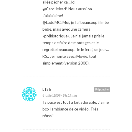
allée pêcher ça… lol
@Caro: Merci! Nous aussi on
t’aiaiaiaime!
@LudoMC: Moi, je l’ai beaucoup filmée
bébé, mais avec une caméra
«préhistorique». Je n’ai jamais pris le
temps de faire de montages et le
regrette beaucoup. Je le ferai, un jour…
P.S.: Je monte avec iMovie, tout
simplement (version 2008).
LISE
Répondre
6 juillet 2009 - 8 h 55 min
Ta puce est tout à fait adorable. J’aime
bcp l’ambiance de ce vidéo. Très
réussi!