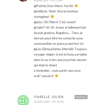
8 juillet 2009 - 19 h 13 min
@Patrick Dion: Merci, t’es fin!
@miiiiissk: Yééé! Vive le bonheur
contagieux!
@pluc: Oh! Merci! C’est sweet!
@JulieT: Hi! Hi! Je leur ai tellement fait
de pub gratisss, Bugaboo… Tiens, je
devrais peut-être les contacter pour
commanditer un autre projet fou! lol
@Les (Z)imparfaites: Merciiiii! Toujours
voyager «léger» (c’est le foutu portable
dans le sac à dos que je portais devant
qui était le chiant
à trimballer… mais partir sans mon
ordi? Jamais!)!
ISABELLE JULIEN
Répondre
13 juillet 2009 - 19 h 35 min