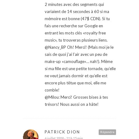
2 minutes avec des segments qui
variaient de 14 secondes à 60 si ma
mémoire est bonne (47$ CDN). Si tu
fais une recherche sur Google en
entrant les mots clés «royalty free
music», tu trouveras plusieurs liens.
@Nancy_BP Oh! Merci! (Mais moi je le
sais de quoi j’ai l’air avec un peu de
make-up «camouflage»… nah!). Même
si ma fille est une petite tornade, qu’elle
ne veut jamais dormir et qu’elle est
encore plus têtue que moi, elle me
comble!
@Milou: Merci! Grosses bises à tes
trésors! Nous aussi on a hâte!
PATRICK DION
Répondre
6 juillet 2009 - 21 h 15 min