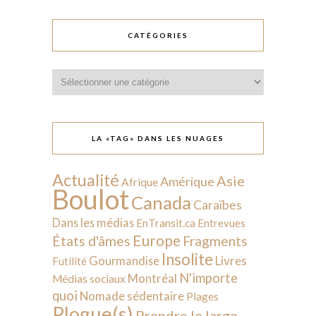
CATÉGORIES
Catégories
LA «TAG» DANS LES NUAGES
Actualité
Asie
Amérique
Afrique
Boulot
Canada
Caraïbes
Dans les médias
EnTransit.ca
Entrevues
Europe
États d'âmes
Fragments
Insolite
Livres
Gourmandise
Futilité
N'importe
Montréal
Médias sociaux
quoi
Nomade sédentaire
Plages
Plogue(s)
Prendre le large