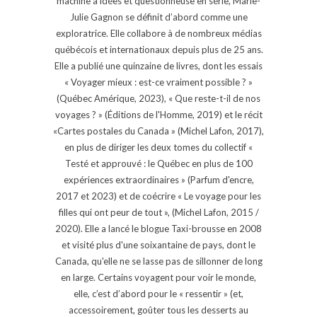
machine à idées et questionneuse en série, Marie-
Julie Gagnon se définit d’abord comme une
exploratrice. Elle collabore à de nombreux médias
québécois et internationaux depuis plus de 25 ans.
Elle a publié une quinzaine de livres, dont les essais
« Voyager mieux : est-ce vraiment possible ? »
(Québec Amérique, 2023), « Que reste-t-il de nos
voyages ? » (Éditions de l'Homme, 2019) et le récit
«Cartes postales du Canada » (Michel Lafon, 2017),
en plus de diriger les deux tomes du collectif «
Testé et approuvé : le Québec en plus de 100
expériences extraordinaires » (Parfum d'encre,
2017 et 2023) et de coécrire « Le voyage pour les
filles qui ont peur de tout », (Michel Lafon, 2015 /
2020). Elle a lancé le blogue Taxi-brousse en 2008
et visité plus d'une soixantaine de pays, dont le
Canada, qu'elle ne se lasse pas de sillonner de long
en large. Certains voyagent pour voir le monde,
elle, c’est d’abord pour le « ressentir » (et,
accessoirement, goûter tous les desserts au