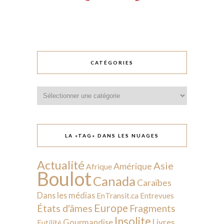
CATÉGORIES
Catégories
LA «TAG» DANS LES NUAGES
Actualité
Asie
Amérique
Afrique
Boulot
Canada
Caraïbes
Dans les médias
EnTransit.ca
Entrevues
Europe
États d'âmes
Fragments
Insolite
Livres
Gourmandise
Futilité